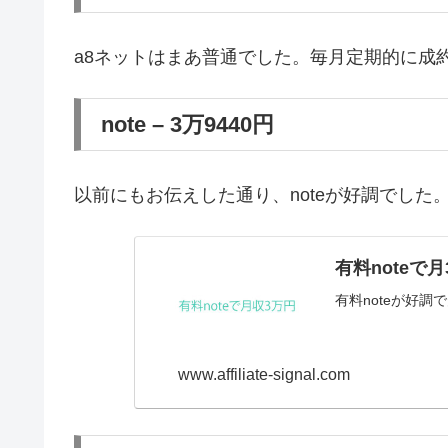
a8ネットはまあ普通でした。毎月定期的に成
note – 3万9440円
以前にもお伝えした通り、noteが好調でし
有料note
有料noteが好
www.affiliate-signal.com