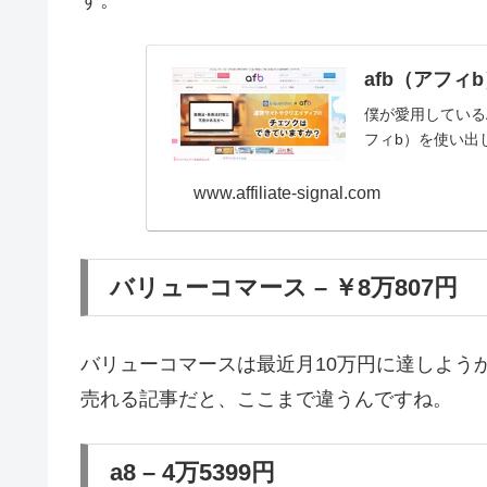
afb（アフ
僕が愛用している
フィb）を使い出
www.affiliate-signal.com
バリューコマース – ￥8万807円
バリューコマースは最近月10万円に達しよう
売れる記事だと、ここまで違うんですね。
a8 – 4万5399円