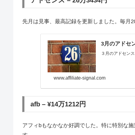
アドセンス – 26万3434円
先月は見事、最高記録を更新しました。毎月2
3月のアドセ
３月のアドセンス
www.affiliate-signal.com
afb – ¥14万1212円
アフィbもなかなか好調でした。特に特別な
す。