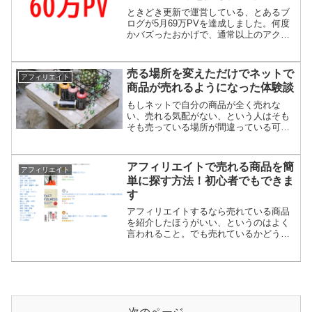
ときどき更新で運営している、とあるブ
ログが5月69万PVを達成しました。何度
かバズったおかげで、通常以上のアクセ
スを集めることができました。そこでそ
の要因などについて考えていきましょ
う。69万PVを集めたブログの統計今回は
売る場所を変えただけでネットで
アフィリエイト
5月頭にバズが起こ...
商品が売れるようになった体験談
もしネットで自分の商品が全く売れな
い、売れる気配がない、という人はそも
そも売っている場所が間違っている可能
性があります。そこで全く売れなかった
ものが、売れるようになった僕の実体験
を紹介します。全く売れなかった有料
アフィリエイトで売れる商品を簡
アフィリエイト
noteが売れるようになった...
単に探す方法！初心者でもできま
す
アフィリエイトするなら売れている商品
を紹介したほうがいい、というのはよく
言われること。でも売れているかどうか
どうやって分かるの？、という人のため
に誰にでもできる売れやすい商品の探し
方を解説します。アマゾンのランキング
からアフィリエイトで売れ...