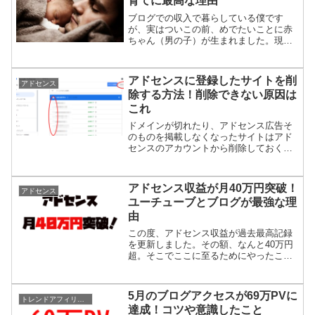
育てに最高な理由
ブログでの収入で暮らしている僕です
が、実はついこの前、めでたいことに赤
ちゃん（男の子）が生まれました。現在
は仕事と子育ての両方に励んでいます。
ちなみにこの記事も膝の上に赤ちゃんを
置いたまま書いています。いろんな職業
アドセンスに登録したサイトを削
アドセンス
がある中、特にブロガー＆ア...
除する方法！削除できない原因は
これ
ドメインが切れたり、アドセンス広告そ
のものを掲載しなくなったサイトはアド
センスのアカウントから削除しておくこ
とをおすすめします。そこでアドセンス
にサイトを登録する方法は分かるけど、
削除はどうやるの？という人のためにそ
アドセンス収益が月40万円突破！
アドセンス
の方法を紹介します。アド...
ユーチューブとブログが最強な理
由
この度、アドセンス収益が過去最高記録
を更新しました。その額、なんと40万円
超。そこでここに至るためにやったこと
を紹介します。アドセンス収益の内訳具
体的な額は41万2449円でした。これまで
の最高が26万981円だったので、一気に
5月のブログアクセスが69万PVに
トレンドアフィリエイト
15万146...
達成！コツや意識したこと