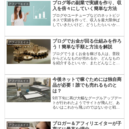
が急増している分野やアフィリ案件を紹
ブログ等の副業で実績を作り、収
アフィリエイト
介します。afbafbは...
入を倍々にしていく簡単な方法
ブログやユーチューブなどのネットビジ
ネスで実績を作って、収入を最大限伸ば
していきたいけど、どうしたらいいか分
からない人のためにその手順を一から紹
介します。ちなみに僕の最高月収は110万
円ほどです。まずは一つの分野の一つの
ブログでお金が回る仕組みを作ろ
アフィリエイト
マネタイズ方法で稼ぐ...
う！簡単な手順と方法を解説
ブログでうまくお金を稼げる人は、普段
からどんなものが売れるか、どんなもの
を紹介するといいか、またどんなことに
お金を使ったらいいか、といったことを
ごくごく自然に考えているはずです。そ
こで初心者が自分のメディアを使ってお
今後ネットで稼ぐためには独自商
アフィリエイト
金を稼ぎ続けるための仕組...
品が必要！誰でも売れるものと
は？
9月下旬に再び大幅なグーグルアップデー
トが行われたようでサイトが飛んだ、あ
るいはこれから飛ぶのではないかと戦々
恐々としている人も多いようです。前回
のアップデートではもろに被害にあった
僕ですが、今回は今のところ無風です。
ブロガー＆アフィリエイターが子
アフィリエイト
これからのことは分かり...