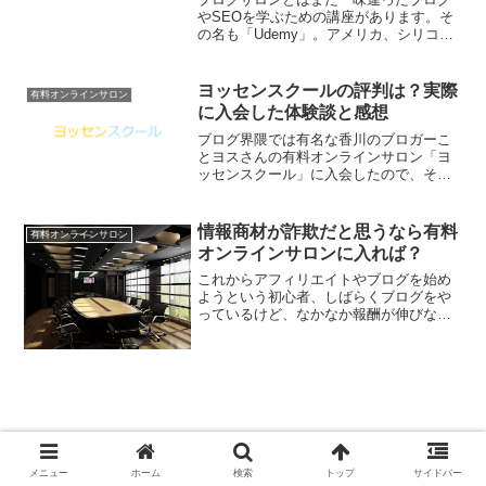
やSEOを学ぶための講座があります。そ
の名も「Udemy」。アメリカ、シリコン
バレー発祥の学習プラットフォームです
が、日本語でも様々なコースが最近開講
されているのでここに紹介します。
ヨッセンスクールの評判は？実際
有料オンラインサロン
に入会した体験談と感想
ブログ界隈では有名な香川のブロガーこ
とヨスさんの有料オンラインサロン「ヨ
ッセンスクール」に入会したので、その
体験談を紹介します。ヨッセンスクール
の詳細はこちらヨッセンスクールとは？
ヨスさんのブログといえば月間100万
情報商材が詐欺だと思うなら有料
有料オンラインサロン
PV、累計1,000万P...
オンラインサロンに入れば？
これからアフィリエイトやブログを始め
ようという初心者、しばらくブログをや
っているけど、なかなか報酬が伸びない
と悩んでいる中級者の人は、情報商材を
買って勉強するというのも一つの手で
す。しかし情報商材は詐欺っぽいから嫌
だ、という人も中にはいます...
afbでダイアモンドステージになったよ！
メニュー
ホーム
検索
トップ
サイドバー
稼ぎやすくておすすめ