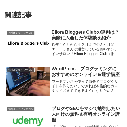
関連記事
Ellora Bloggers Clubの評判は？
有料オンラインサロン
実際に入会した体験談を紹介
昨年１０月から１２月までの３ヶ月間、
エローラさんが運営している有料オンラ
インサロン「Ellora Bloggers Club（旧称
Naifixオンラインサロン）」で勉強させて
もらいました。エローラさんといえばブ
ログ初心者向けに有益な情報を配...
WordPress、プログラミングに
有料オンラインサロン
おすすめのオンライン＆通学講座
ワードプレスを使って自分でブログやサ
イトを作りたい。できれば本格的なカス
タマイズまでできるようになりたい人の
ためにウェブの基礎からコードやプログ
ラミングが学べるオンライン＆通学講座
を紹介します。
ブログやSEOをマジで勉強したい
有料オンラインサロン
人向けの無料＆有料オンライン講
座
ブログサロンとはまた一味違ったブログ