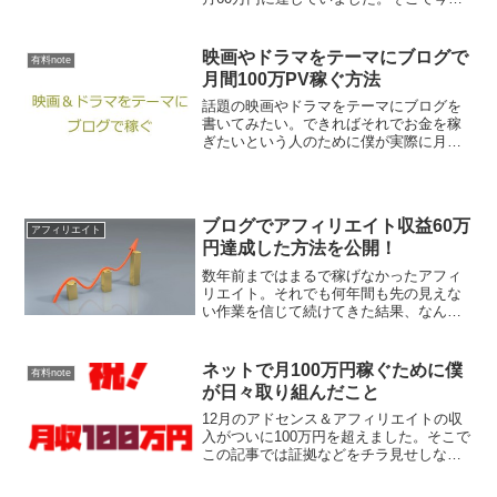
はマネタイズにフォーカスした戦略を紹
介したいと思います。
映画やドラマをテーマにブログで
有料note
月間100万PV稼ぐ方法
話題の映画やドラマをテーマにブログを
書いてみたい。できればそれでお金を稼
ぎたいという人のために僕が実際に月間
100万PVを記録した方法を紹介します。
なお、僕はこの方法でVOD案件だけで月
60万円以上稼ぎました。ブログのテーマ
選びは誰もが悩む...
ブログでアフィリエイト収益60万
アフィリエイト
円達成した方法を公開！
数年前まではまるで稼げなかったアフィ
リエイト。それでも何年間も先の見えな
い作業を信じて続けてきた結果、なんと
アフィリエイト収益が60万円を超えまし
た。そこでおすすめのアフィリエイト案
件や実際にこれだけ稼ぐためにやってき
ネットで月100万円稼ぐために僕
有料note
たことなどを紹介したい...
が日々取り組んだこと
12月のアドセンス＆アフィリエイトの収
入がついに100万円を超えました。そこで
この記事では証拠などをチラ見せしなが
ら、どのように月収100万円以上稼ぐに至
ったのかを紹介していきます。アドセン