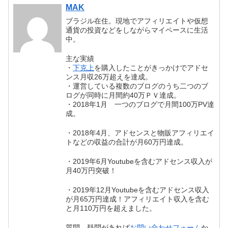
MAK
ブラジル在住。現地でアフィリエイトや仮想
通貨の投資などをしながらマイペースに生活
中。
主な実績
・
下克上
を購入したことがきっかけでアドセ
ンス月収26万超えを達成。
・運営している複数のブログのうち二つのブ
ログが同時に月間約40万ＰＶ達成。
・2018年1月 一つのブログで月間100万PV達
成。
・2018年4月、アドセンスと物販アフィリエイ
トなどの収益の合計が月60万円達成。
・2019年6月Youtubeを含むアドセンス収入が
月40万円突破！
・2019年12月Youtubeを含むアドセンス収入
が月65万円達成！アフィリエイト収入を含む
と月110万円を超えました。
質問、疑問があれば
お問い合わせフォーム
か