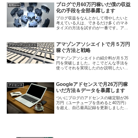
ス収入が爆増今回月100万円を到達するに
ブログで月60万円稼いだ僕の収益
有料note
至ったのは...
化の手段を全部暴露します
ブログ収益をなんとかして増やしたいと
考えている人は、できるだけ多くのマネ
タイズの方法を試すのが一番です。アド
センスだけ、物販アフィリエイトだけと
いった一つの収益にこだわるのではな
く、視野を広げてみましょう。そこで僕
アマゾンアソシエイトで月５万円
アマゾンアソシエイト
のブログから実際に安定して...
稼ぐ方法と戦略
アマゾンアソシエイトの紹介料が月５万
円を突破しました。そこでどんな手法を
使ってそれを実現したのか説明したいと
思います。
Googleアドセンスで月26万円稼
アドセンス
いだ方法＆データを暴露します
ついにブログのアドセンスの確定額が26
万円（ユーチューブを含めると40万円）
を超え、自己最高記録を更新しました。
アドセンスの報酬はなかなか安定させる
のが難しいですが、僕はなんとか好調を
維持できています。では実際にアドセン
スだけで月収26万円...