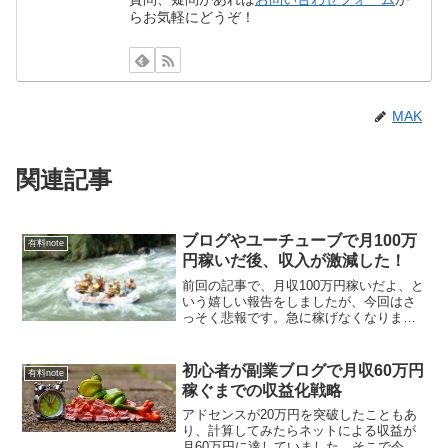
らお気軽にどうぞ！
MAK
関連記事
ブログやユーチューブで月100万
有料note
円稼いだ後、収入が激減した！
前回の記事で、月収100万円稼いだよ、と
いう嬉しい報告をしましたが、今回はさ
っそく悲報です。急に稼げなくなりまし
た。なにが起こったのかというと、アフ
ィリエイト収入が激減、ユーチューブか
らの収入も下降傾向に入ってしまったの
初心者が副業ブログで月収60万円
有料note
です。逆に月100万...
稼ぐまでの収益化戦略
アドセンスが20万円を突破したこともあ
り、計算してみたらネットによる収益が
月60万円に達していました。そこで今回