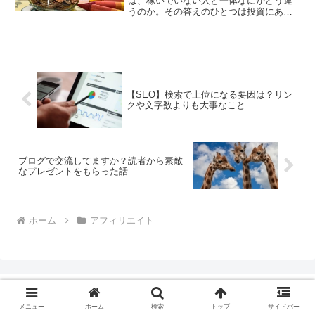
は、稼いでいない人と一体なにがどう違
うのか。その答えのひとつは投資にある
と僕は考えています。稼いだお金を投資
してまた増やす、というプラスのサイク
ルを続けているかどうかで、そうでない
人と大きな差になりからで...
【SEO】検索で上位になる要因は？リン
クや文字数よりも大事なこと
ブログで交流してますか？読者から素敵
なプレゼントをもらった話
ホーム
アフィリエイト
メニュー
ホーム
検索
トップ
サイドバー