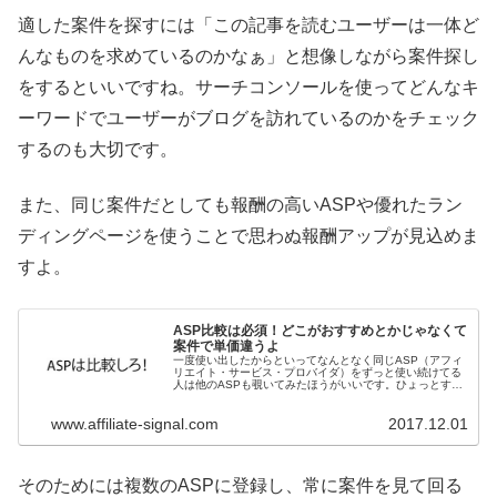
適した案件を探すには「この記事を読むユーザーは一体ど
んなものを求めているのかなぁ」と想像しながら案件探し
をするといいですね。サーチコンソールを使ってどんなキ
ーワードでユーザーがブログを訪れているのかをチェック
するのも大切です。
また、同じ案件だとしても報酬の高いASPや優れたラン
ディングページを使うことで思わぬ報酬アップが見込めま
すよ。
ASP比較は必須！どこがおすすめとかじゃなくて
案件で単価違うよ
一度使い出したからといってなんとなく同じASP（アフィ
リエイト・サービス・プロバイダ）をずっと使い続けてる
人は他のASPも覗いてみたほうがいいです。ひょっとする
と、あなたが受け取っている単価は他と比べて一番安いか
もしれませんよ。
www.affiliate-signal.com
2017.12.01
そのためには複数のASPに登録し、常に案件を見て回る