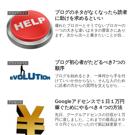
ブログのネタがなくなったら読者
アフィリエイト
に助けを求めるといい
優れたブロガーとそうでないブロガーの
一つの大きな違いはネタの豊富さにあり
ます。次から次へと書きたいことが自然
と湧き出てくるような人はブロガーとし
ての素質があるのに対し、初心者のブロ
ガーは何を書いたらいいかわからない、
アイデアが思い浮かばない...
ブログ初心者がたどるべき7つの
アフィリエイト
順序
ブログを始めるとき、一体何から手を付
けていいか分からない。そんな人のため
に読者の方からの質問を交えながら、簡
単な手順を紹介します。先日、読者の方
からこんな質問が届きました。あなたも
こんな状況に陥っていませんか？MAK様
Googleアドセンスで１日１万円
アドセンス
はじめましてMAKさん...
稼ぐためにやるべき４つの方法
先日、グーグルアドセンスの日収が１万
円に達しました。これまでの最高は８０
００円ぐらいだったので新記録更新で
す。アドセンスで月３０万以上稼ぐ人に
とったら、普通のことでしょうが僕にと