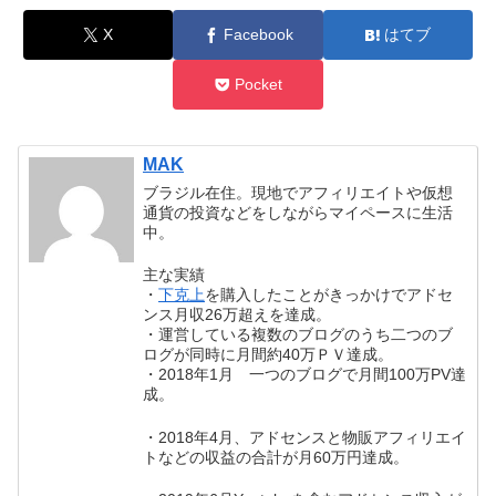
X
Facebook
はてブ
Pocket
MAK
ブラジル在住。現地でアフィリエイトや仮想
通貨の投資などをしながらマイペースに生活
中。
主な実績
・
下克上
を購入したことがきっかけでアドセ
ンス月収26万超えを達成。
・運営している複数のブログのうち二つのブ
ログが同時に月間約40万ＰＶ達成。
・2018年1月 一つのブログで月間100万PV達
成。
・2018年4月、アドセンスと物販アフィリエイ
トなどの収益の合計が月60万円達成。