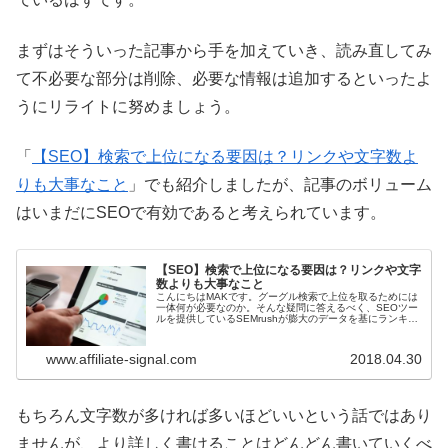
まずはそういった記事から手を加えていき、読み直してみ
て不必要な部分は削除、必要な情報は追加するといったよ
うにリライトに努めましょう。
「
【SEO】検索で上位になる要因は？リンクや文字数よ
りも大事なこと
」でも紹介しましたが、記事のボリューム
はいまだにSEOで有効であると考えられています。
【SEO】検索で上位になる要因は？リンクや文字
数よりも大事なこと
こんにちはMAKです。グーグル検索で上位を取るためには
一体何が必要なのか。そんな疑問に答えるべく、SEOツー
ルを提供しているSEMrushが膨大のデータを基にランキン
グファクター(検索順位要因)を発表したので紹介します。
www.affiliate-signal.com
2018.04.30
もちろん文字数が多ければ多いほどいいという話ではあり
ませんが、より詳しく書けることはどんどん書いていくべ