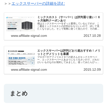
＞＞
エックスサーバーの詳細を読む
ミックスホスト（サーバー）は評判通り速い！６
ヶ月無料クーポンあり
僕はエックスサーバーをずっと愛用しているんですが、こ
こ最近ミックスホストの評判がかなりいいので、試して見
たくなりました。そこで実際に使って見たので、その体験
をシェアします。
www.affiliate-signal.com
2017.10.28
エックスサーバーは評判どおり超おすすめ！メリ
ットとデメリットを暴露
ブロガーやアフィリエイターの皆さんがエックスサーバ
ー、エックスサーバーとあまりにもうるさいので、どれだ
けいいものなのか契約してみました。使ってみたらびっく
りで評判どおり動作はかなりスピーディーで実際とても良
かったので紹介いたします。
www.affiliate-signal.com
2015.12.09
まとめ