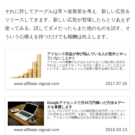
それに対してグーグルは常々改善策を考え、新しい広告を
リリースしてきます。新しい広告が登場したらとりあえず
使ってみる。試してダメだったらまた他のものを試す。そ
ういう心構えを持つだけでも報酬は向上します。
アドセンス収益が伸び悩んでいる人が意外とやっ
ていないこと4つ
アドセンスの報酬がなかなか上がらないと悩む前に自分が
やれることは全てやっているのか一度チェックしたほうが
いいです。ほんのちょっとの改善で数字は伸びるのに意外
と次のようなことを面倒臭がってやっていなかったりしま
せんか？
www.affiliate-signal.com
2017.07.25
Googleアドセンスで月26万円稼いだ方法＆デー
タを暴露します
ついにブログのアドセンスの確定額が26万円（ユーチュー
ブを含めると40万円）を超え、自己最高記録を更新しまし
た。アドセンスの報酬はなかなか安定させるのが難しいで
すが、僕はなんとか好調を維持できています。では実際に
アドセンスだけで月収26万円...
www.affiliate-signal.com
2016.03.13