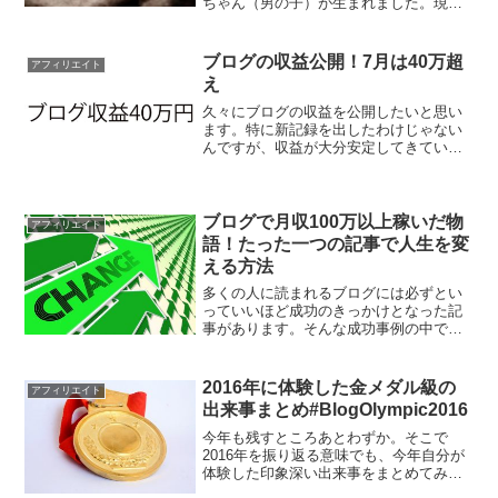
ちゃん（男の子）が生まれました。現在
は仕事と子育ての両方に励んでいます。
ちなみにこの記事も膝の上に赤ちゃんを
置いたまま書いています。いろんな職業
ブログの収益公開！7月は40万超
アフィリエイト
がある中、特にブロガー＆ア...
え
久々にブログの収益を公開したいと思い
ます。特に新記録を出したわけじゃない
んですが、収益が大分安定してきていま
す。
ブログで月収100万以上稼いだ物
アフィリエイト
語！たった一つの記事で人生を変
える方法
多くの人に読まれるブログには必ずとい
っていいほど成功のきっかけとなった記
事があります。そんな成功事例の中でも
特に夢を感じさせてくれるエピソードを
紹介します。
2016年に体験した金メダル級の
アフィリエイト
出来事まとめ#BlogOlympic2016
今年も残すところあとわずか。そこで
2016年を振り返る意味でも、今年自分が
体験した印象深い出来事をまとめてみま
した。