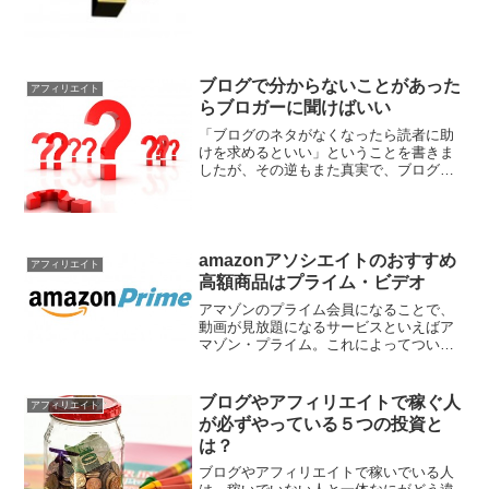
っては１日１万円というのは大台でし
た。ではそこにたどり着くまで...
ブログで分からないことがあった
アフィリエイト
らブロガーに聞けばいい
「ブログのネタがなくなったら読者に助
けを求めるといい」ということを書きま
したが、その逆もまた真実で、ブログ運
営やアフィリエイトについての疑問、質
問は成功しているブロガーさんたちに直
接聞くのが一番です。僕も誰かのブログ
を読んでいて、ひっかかる...
amazonアソシエイトのおすすめ
アフィリエイト
高額商品はプライム・ビデオ
アマゾンのプライム会員になることで、
動画が見放題になるサービスといえばア
マゾン・プライム。これによってついに
アマゾンまでオンデマンドの動画配信サ
ービスに乗り出したわけですが、自分で
利用するのはもちろんのこと、このサー
ブログやアフィリエイトで稼ぐ人
アフィリエイト
ビスをアフィリエイトに利...
が必ずやっている５つの投資と
は？
ブログやアフィリエイトで稼いでいる人