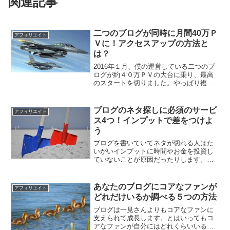
関連記事
二つのブログが同時に月間40万Ｐ
アフィリエイト
Ｖに！アクセスアップの方法と
は？
2016年１月、僕の運営している二つのブ
ログが約４０万ＰＶの大台に乗り、最高
のスタートを切りました。やっぱり複数
のブログをやっていて改めて良かったと
思います。では大量のアクセスを集めた
のにはどんな秘密が隠されているのかを
ブログのネタ探しに必須のサービ
アフィリエイト
お伝えしたいと思いま...
ス4つ！インプットで差をつけよ
う
ブログを書いていてネタが切れる人はた
いがいインプットに時間やお金を投資し
ていないことが原因だったりします。そ
こでぜひブログ運営のために活用するべ
きお手軽なサービスを紹介します。
あなたのブログにコアなファンが
アフィリエイト
どれだけいるか調べる５つの方法
ブログは一見さんよりもコアなファンに
支えられて成長します。とはいってもコ
アなファンが自分にはどれくらいいるの