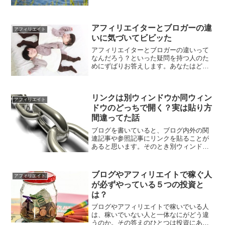
かというのはなかなかＰＶ（閲覧数）だ
けでは見えてこないものです。そこで自
分のブログにどれだけ濃い読者がいるの
アフィリエイターとブロガーの違
かを調べる簡単な方法を紹...
アフィリエイト
いに気づいてビビッた
アフィリエイターとブロガーの違いって
なんだろう？といった疑問を持つ人のた
めにずばりお答えします。あなたはどち
らですか？
リンクは別ウィンドウか同ウィン
アフィリエイト
ドウのどっちで開く？実は貼り方
間違ってた話
ブログを書いていると、ブログ内外の関
連記事や参照記事にリンクを貼ることが
あると思います。そのとき別ウィンドウ
（タブ）でリンクを貼ったほうがいいの
か、同ウィンドウ（タブ）で貼ったほう
がいいのか。自分がいままで長年やって
ブログやアフィリエイトで稼ぐ人
アフィリエイト
いたミスなどを交えながら...
が必ずやっている５つの投資と
は？
ブログやアフィリエイトで稼いでいる人
は、稼いでいない人と一体なにがどう違
うのか。その答えのひとつは投資にある