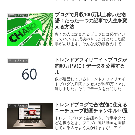
と僕は考えています。稼いだお金を投資
してまた増やす、というプラスのサイク
ルを続けているかどうかで、そうでない
ブログで月収100万以上稼いだ物
アフィリエイト
人と大きな差になりからで...
語！たった一つの記事で人生を変
える方法
多くの人に読まれるブログには必ずとい
っていいほど成功のきっかけとなった記
事があります。そんな成功事例の中でも
特に夢を感じさせてくれるエピソードを
紹介します。
トレンドアフィリエイトブログが
アフィリエイト
約60万PVに！データを公開する
よ
僕が運営しているトレンドアフィリエイ
トブログの月間アクセスが約60万ＰＶに
達しました。そこでデータを公開したい
と思います。
トレンドブログで合法的に使える
アフィリエイト
ユーチューブ動画チャンネル10選
トレンドブログで芸能ネタ、時事ネタな
どを扱うとき、ブログに違法動画を掲載
している人をよく見かけますが、アドセ
ンスのポリシーに接触する可能性が大き