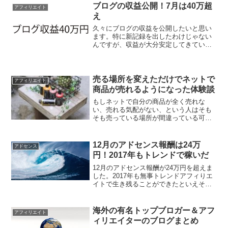
ブログの収益公開！7月は40万超
とは一体どんなものなのか...
アフィリエイト
え
久々にブログの収益を公開したいと思い
ます。特に新記録を出したわけじゃない
んですが、収益が大分安定してきていま
す。
売る場所を変えただけでネットで
アフィリエイト
商品が売れるようになった体験談
もしネットで自分の商品が全く売れな
い、売れる気配がない、という人はそも
そも売っている場所が間違っている可能
性があります。そこで全く売れなかった
ものが、売れるようになった僕の実体験
を紹介します。全く売れなかった有料
12月のアドセンス報酬は24万
アドセンス
noteが売れるようになった...
円！2017年もトレンドで稼いだ
12月のアドセンス報酬が24万円を超えま
した。2017年も無事トレンドアフィりエ
イトで生き残ることができたといえそう
です。
海外の有名トップブロガー＆アフ
アフィリエイト
ィリエイターのブログまとめ