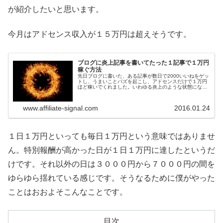
が紹介したいと思います。
今月はアドセンス収入が１５万円は超えそうです。
ブログに炎上記事を書いてたった１記事で１万円
稼ぐ方法
先日ブログに書いた、ある記事が数日で2000いいねをゲッ
トし、うまいことバズを起こし、アドセンスだけで１万円
ほど稼いでくれました。いわゆる炎上のような状態になっ
たのですが、どのようにしてこの状態が起こったのか検証
してみました。
www.affiliate-signal.com
2016.01.24
１日１万円といっても毎日１万円という意味ではありませ
ん。特別報酬が高かった日が１日１万円に達したというだ
けです。それ以外の日は３０００円から７０００円の間を
ゆらゆら揺れている感じです。そうなるために僕がやった
ことはおおよそこんなことです。
目次