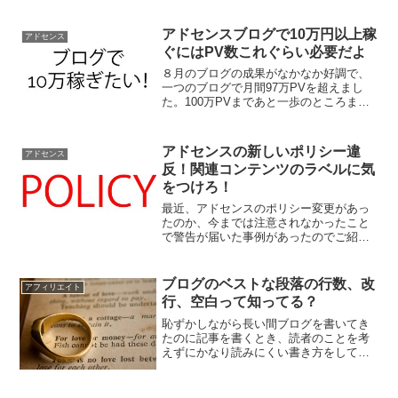
アドセンスブログで10万円以上稼
アドセンス
ぐにはPV数これぐらい必要だよ
８月のブログの成果がなかなか好調で、
一つのブログで月間97万PVを超えまし
た。100万PVまであと一歩のところまで
迫りました。そこで統計などを公開しま
す。
アドセンスの新しいポリシー違
アドセンス
反！関連コンテンツのラベルに気
をつけろ！
最近、アドセンスのポリシー変更があっ
たのか、今までは注意されなかったこと
で警告が届いた事例があったのでご紹介
します。あなたはポリシー違反していま
せんか？
ブログのベストな段落の行数、改
アフィリエイト
行、空白って知ってる？
恥ずかしながら長い間ブログを書いてき
たのに記事を書くとき、読者のことを考
えずにかなり読みにくい書き方をしてい
たようです。そのことに最近になってよ
うやく気づきました。僕が気づいたブロ
グにおける読みやすい行数、改行、空白