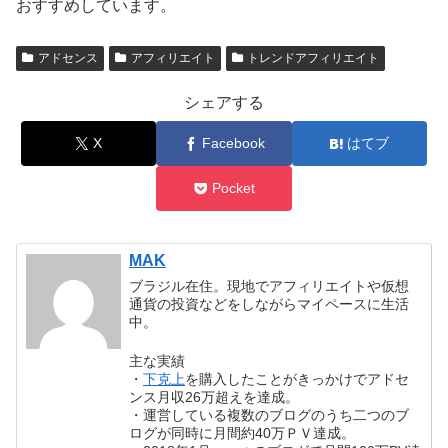
おすすめしています。
アドセンス
アフィリエイト
トレンドアフィリエイト
シェアする
X
Facebook
はてブ
Pocket
MAK
ブラジル在住。現地でアフィリエイトや仮想
通貨の投資などをしながらマイペースに生活
中。
主な実績
・
下克上
を購入したことがきっかけでアドセ
ンス月収26万超えを達成。
・運営している複数のブログのうち二つのブ
ログが同時に月間約40万ＰＶ達成。