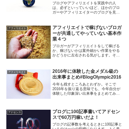
ブログやアフィリエイトを実践中の人
は、必ずといっていいほど、ほかのブロ
ガーやアフィリエイターのブログを見て
参考にしているはずです。しかしあなた
の見ているブログはたいがいライバルも
見ています。それだと結局は同じ情報を
アフィリエイトで稼げないブロガ
アフィリエイト
インプットしていることにな...
ーが共通してやっていない基本作
業４つ
ブロガーがアフィリエイトをして稼げる
か、稼げないかは案外細かい作業をやる
かどうかに左右される気がします。そこ
でこれをやらずして稼げるわけないじゃ
ん、という基本作業をまとめてみまし
た。
2016年に体験した金メダル級の
アフィリエイト
出来事まとめ#BlogOlympic2016
今年も残すところあとわずか。そこで
2016年を振り返る意味でも、今年自分が
体験した印象深い出来事をまとめてみま
した。
ブログに100記事書いてアドセン
アドセンス
スで60万円稼いだよ！
ブログの記事数を考えるときに100記事と
いうのは一つの指標になります。よく巷