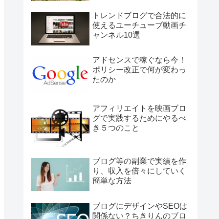
トレンドブログで合法的に
使えるユーチューブ動画チ
ャンネル10選
アドセンスで稼ぐなら今！
ポリシー改正で何が変わっ
たのか
アフィリエイトを映画ブロ
グで実践するためにやるべ
き５つのこと
ブログ等の副業で実績を作
り、収入を倍々にしていく
簡単な方法
ブログにデザインやSEOは
関係ない？ちきりんのブロ