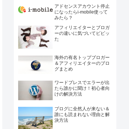
アドセンスアカウント停止
になったらi-mobile使って
みたら？
アフィリエイターとブロガ
ーの違いに気づいてビビッ
た
海外の有名トップブロガー
＆アフィリエイターのブロ
グまとめ
ワードプレスでエラーが出
たら誰かに聞け！初心者向
けの解決方法
ブログに全然人が来ない＆
誰にも読まれない理由と解
決方法