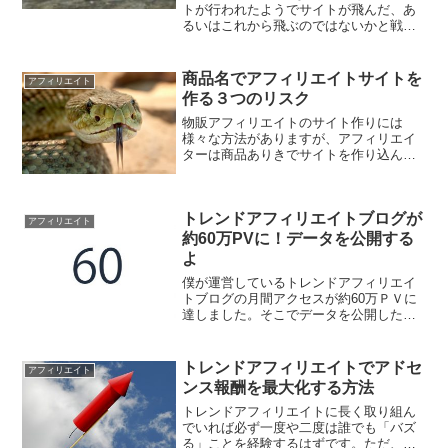
トが行われたようでサイトが飛んだ、あ
るいはこれから飛ぶのではないかと戦々
恐々としている人も多いようです。前回
のアップデートではもろに被害にあった
僕ですが、今回は今のところ無風です。
商品名でアフィリエイトサイトを
アフィリエイト
これからのことは分かり...
作る３つのリスク
物販アフィリエイトのサイト作りには
様々な方法がありますが、アフィリエイ
ターは商品ありきでサイトを作り込んで
いくことが多いようです。そこで僕も案
件をまず選んでからサイトを作成したと
ころ思わぬ落とし穴が待っていました。
トレンドアフィリエイトブログが
アフィリエイト
約60万PVに！データを公開する
よ
僕が運営しているトレンドアフィリエイ
トブログの月間アクセスが約60万ＰＶに
達しました。そこでデータを公開したい
と思います。
トレンドアフィリエイトでアドセ
アフィリエイト
ンス報酬を最大化する方法
トレンドアフィリエイトに長く取り組ん
でいれば必ず一度や二度は誰でも「バズ
る」ことを経験するはずです。ただ、一