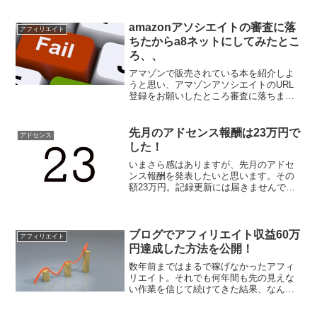
そんな人に、将来のために勉強するべき
ことをまとめておきました。
amazonアソシエイトの審査に落
アフィリエイト
ちたからa8ネットにしてみたとこ
ろ、、
アマゾンで販売されている本を紹介しよ
うと思い、アマゾンアソシエイトのURL
登録をお願いしたところ審査に落ちまし
た。アマゾンアソシエイトの審査に落ち
るのは初めてのことだったので少々面食
らいましたが、動揺していてもしょうが
先月のアドセンス報酬は23万円で
アドセンス
ないので、さっそく解決...
した！
いまさら感はありますが、先月のアドセ
ンス報酬を発表したいと思います。その
額23万円。記録更新には届きませんでし
たが、最近は20万円超えをするのも珍し
くなくなってきました。アドセンス報酬
をこの時期に公開する理由４月中旬にも
なって先月のアドセン...
ブログでアフィリエイト収益60万
アフィリエイト
円達成した方法を公開！
数年前まではまるで稼げなかったアフィ
リエイト。それでも何年間も先の見えな
い作業を信じて続けてきた結果、なんと
アフィリエイト収益が60万円を超えまし
た。そこでおすすめのアフィリエイト案