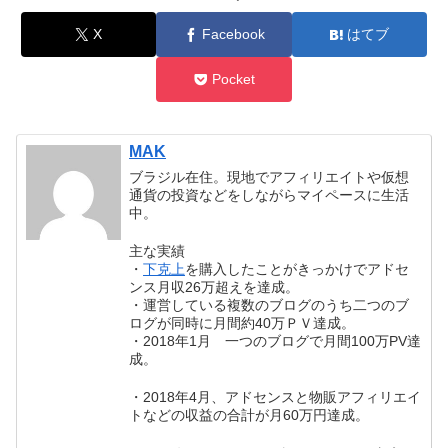
X
Facebook
はてブ
Pocket
MAK
ブラジル在住。現地でアフィリエイトや仮想
通貨の投資などをしながらマイペースに生活
中。
主な実績
・
下克上
を購入したことがきっかけでアドセ
ンス月収26万超えを達成。
・運営している複数のブログのうち二つのブ
ログが同時に月間約40万ＰＶ達成。
・2018年1月 一つのブログで月間100万PV達
成。
・2018年4月、アドセンスと物販アフィリエイ
トなどの収益の合計が月60万円達成。