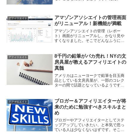
度バズッただけで翌日にはまた普段通り
に戻ることもトレンドアフィリエイトに
はよくありがちです。一方で大きなアク
アマゾンアソシエイトの管理画面
セスの波に上手く乗れれば...
アフィリエイト
がリニューアル！新機能が満載
アマゾンアソシエイトの管理（レポー
ト）画面がリニューアルし、かなり見や
すくなりました。そこでどんなふうに使
いやすくなったのか紹介します。
8千円の鉛筆がバカ売れ！NYの文
アフィリエイト
房具屋が教えるアフィリエイトの
真髄
アメリカはニューヨークで鉛筆を目玉商
品としている文房具屋が、一部のコレク
ターの間で話題となっているようです。
その文房具屋の鉛筆の売り方があまりに
も見事なので、ここに紹介したいと思い
ます。
ブロガー＆アフィリエイターが将
アフィリエイト
来のために勉強すべきスキルまと
め
ブロガーやアフィリエイターとしてステ
ップアップしていきたい、と本気で思っ
ている人は少なくないはずです。そこで