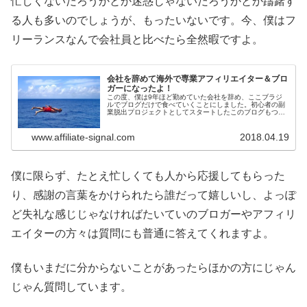
忙しくないだろうかとか迷惑じゃないだろうかとか躊躇す
る人も多いのでしょうが、もったいないです。今、僕はフ
リーランスなんで会社員と比べたら全然暇ですよ。
会社を辞めて海外で専業アフィリエイター＆ブロ
ガーになったよ！
この度、僕は9年ほど勤めていた会社を辞め、ここブラジ
ルでブログだけで食べていくことにしました。初心者の副
業脱出プロジェクトとしてスタートしたこのブログもつい
にネクストステージへと歩き出します。
www.affiliate-signal.com
2018.04.19
僕に限らず、たとえ忙しくても人から応援してもらった
り、感謝の言葉をかけられたら誰だって嬉しいし、よっぽ
ど失礼な感じじゃなければたいていのブロガーやアフィリ
エイターの方々は質問にも普通に答えてくれますよ。
僕もいまだに分からないことがあったらほかの方にじゃん
じゃん質問しています。