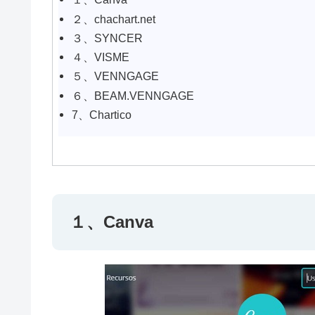
２、chachart.net
３、SYNCER
４、VISME
５、VENNGAGE
６、BEAM.VENNGAGE
7、Chartico
１、Canva