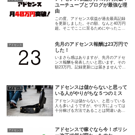
ユーチューブとブログが最強な理
由
この度、アドセンス収益が過去最高記録
を更新しました。その額、なんと40万円
超。そこでここに至るためにやったこと
を紹介します。アドセンス収益の内訳具
体的な額は41万2449円でした。これまで
の最高が26万981円だったので、一気に
先月のアドセンス報酬は23万円で
アドセンス
15万146...
した！
いまさら感はありますが、先月のアドセ
ンス報酬を発表したいと思います。その
額23万円。記録更新には届きませんでし
たが、最近は20万円超えをするのも珍し
くなくなってきました。アドセンス報酬
をこの時期に公開する理由４月中旬にも
なって先月のアドセン...
アドセンスは儲からないと思って
アドセンス
いる人がやりがちな５つのミス
アドセンスは儲からない、と思っている
人も多いようですが、やり方によっては
十分稼げる方法であることは間違いあり
ません。ただ、実際にやってみて大して
稼げなかったりすればやはりそういった
結論に至ってしまうのは仕方がないこと
アドセンスで稼ぐなら今！ポリシ
です。しかしそんな結論に...
アドセンス