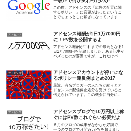
ー改正で何が変わったのか
この度、アドセンスの「広告の配置に関
するポリシー」に変更があったというこ
とでちょっとした騒ぎになっています。
それによって今まで１ページに３つまで
とされていた広告数の制限がなくなりま
した。果たしてこれでアドセンスでもっ
アドセンス報酬が1日1万7000円
アドセンス
と稼ぎやすくなるのでしょ...
に！PV数を公開するよ
アドセンス報酬がこれまでの最高となる1
日1万7000円を記録しました。ある記事が
バズったのが要因ですが、これだけバズ
るとどうなるのか、数字を公表したいと
思います。
アドセンスアカウントが停止にな
アドセンス
るポリシー違反例まとめ2017
最近、有名ブロガーの人たちが続々とア
ドセンスの配信停止処分を受けていると
伝えられています。この機会に自分にも
同じことが起こらないように、自分のブ
ログでもうっかりポリシー違反をしてい
ないか確かめましょう。
アドセンスブログで10万円以上稼
アドセンス
ぐにはPV数これぐらい必要だよ
８月のブログの成果がなかなか好調で、
一つのブログで月間97万PVを超えまし