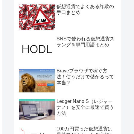
仮想通貨でよくある詐欺の
手口まとめ
SNSで使われる仮想通貨ス
ラング＆専門用語まとめ
Braveブラウザで稼ぐ方
法！使うだけで儲かるって
本当？
Ledger Nano S（レジャー
ナノ）を安全に最速で買う
方法
100万円買った仮想通貨は