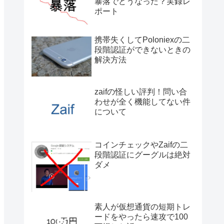
暴落でどうなった？実録レ
ポート
携帯失くしてPoloniexの二
段階認証ができないときの
解決方法
zaifの怪しい評判！問い合
わせが全く機能してない件
について
コインチェックやZaifの二
段階認証にグーグルは絶対
ダメ
素人が仮想通貨の短期トレ
ードをやったら速攻で100