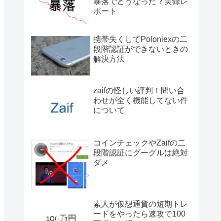
暴落でどうなった？実録レ
ポート
携帯失くしてPoloniexの二
段階認証ができないときの
解決方法
zaifの怪しい評判！問い合
わせが全く機能してない件
について
コインチェックやZaifの二
段階認証にグーグルは絶対
ダメ
素人が仮想通貨の短期トレ
ードをやったら速攻で100