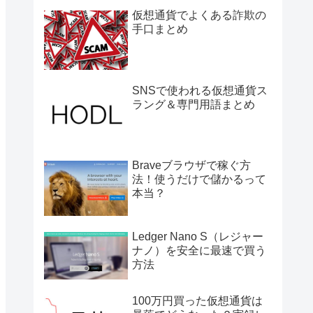
仮想通貨でよくある詐欺の
手口まとめ
SNSで使われる仮想通貨ス
ラング＆専門用語まとめ
Braveブラウザで稼ぐ方
法！使うだけで儲かるって
本当？
Ledger Nano S（レジャー
ナノ）を安全に最速で買う
方法
100万円買った仮想通貨は