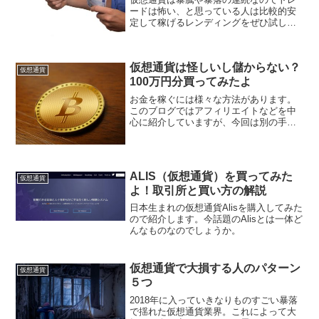
ードは怖い、と思っている人は比較的安
定して稼げるレンディングをぜひ試して
みてください。国内外でレンディングが
できる取引所をそれぞれの特徴と共に紹
介します。
仮想通貨は怪しいし儲からない？
仮想通貨
100万円分買ってみたよ
お金を稼ぐには様々な方法があります。
このブログではアフィリエイトなどを中
心に紹介していますが、今回は別の手段
として仮想通貨によるトレードを紹介し
ます。仮想通貨は本当に怪しいだけの代
物なのか。本当に稼げるのかこれから随
時レポートしていきたいと...
ALIS（仮想通貨）を買ってみた
仮想通貨
よ！取引所と買い方の解説
日本生まれの仮想通貨Alisを購入してみた
ので紹介します。今話題のAlisとは一体ど
んなものなのでしょうか。
仮想通貨で大損する人のパターン
仮想通貨
５つ
2018年に入っていきなりものすごい暴落
で揺れた仮想通貨業界。これによって大