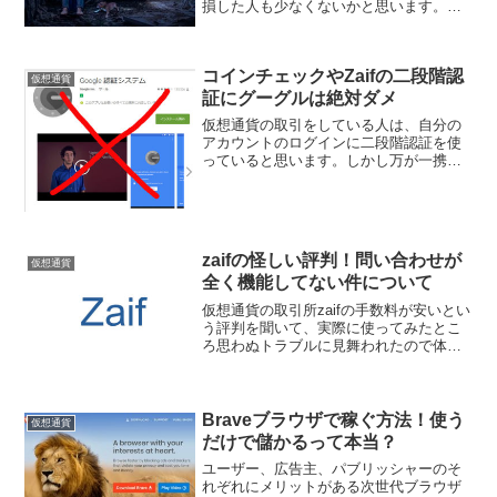
損した人も少なくないかと思います。暴
落時だけに限ったことではないけれど、
僕も散々損をしてきたので、自分の経験
を基に大損する人のパターンをまとめて
コインチェックやZaifの二段階認
みました。あなたはど...
仮想通貨
証にグーグルは絶対ダメ
仮想通貨の取引をしている人は、自分の
アカウントのログインに二段階認証を使
っていると思います。しかし万が一携帯
を紛失したら、とんでもない目になるこ
とをご存知でしょうか。特にグーグル認
証（Google Authenticator）はリカバリー
で...
zaifの怪しい評判！問い合わせが
仮想通貨
全く機能してない件について
仮想通貨の取引所zaifの手数料が安いとい
う評判を聞いて、実際に使ってみたとこ
ろ思わぬトラブルに見舞われたので体験
談をシェアしたいと思います。
Braveブラウザで稼ぐ方法！使う
仮想通貨
だけで儲かるって本当？
ユーザー、広告主、パブリッシャーのそ
れぞれにメリットがある次世代ブラウザ