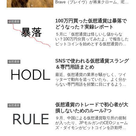
Brave（ブレイヴ）が将来クローム、IE、
ファイアーフォックスなどを脅かすので
はないかと大きな期待が寄せられていま
す。そこでBraveの概要をはじめ、マネタ
100万円買った仮想通貨は暴落で
イズする方...
仮想通貨
どうなった？実録レポート
５月に「仮想通貨は怪しいし儲からな
い？100万円分買ってみたよ」で報告した
ビットコインを始めとする仮想通貨の損
益ですが、最近では暴落が続いていま
す。そこで現在までの含み損益をレポー
トしたいと思います。
SNSで使われる仮想通貨スラング
仮想通貨
＆専門用語まとめ
最近、仮想通貨の業界が騒がしく、ツイ
ッターで動向を追っていたら、よく分か
らない専門用語を頻繁に目にするように
なりました。そこでどんな意味が調べて
みたので分からない人のためにここにま
とめておきます。
仮想通貨のトレードで初心者が大
仮想通貨
損しないためのルール7つ
９月、中国による仮想通貨取引所の規制
が入ったり、JPモルガンのCEOジェーム
ズ・ダイモンがビットコインを詐欺呼ば
わりするなどマイナス要因が続き、仮想