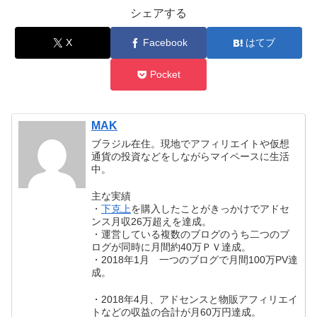
シェアする
X
Facebook
はてブ
Pocket
MAK
ブラジル在住。現地でアフィリエイトや仮想
通貨の投資などをしながらマイペースに生活
中。
主な実績
・
下克上
を購入したことがきっかけでアドセ
ンス月収26万超えを達成。
・運営している複数のブログのうち二つのブ
ログが同時に月間約40万ＰＶ達成。
・2018年1月 一つのブログで月間100万PV達
成。
・2018年4月、アドセンスと物販アフィリエイ
トなどの収益の合計が月60万円達成。