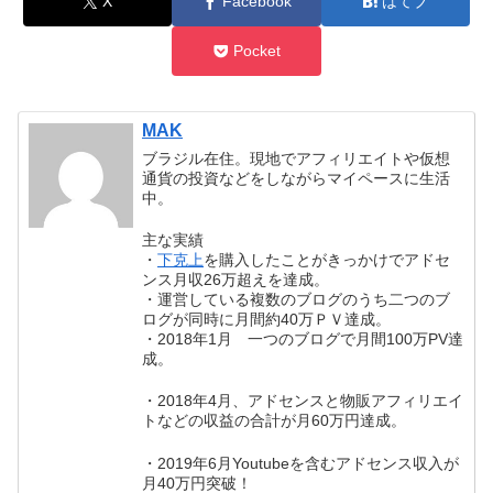
X
Facebook
はてブ
Pocket
MAK
ブラジル在住。現地でアフィリエイトや仮想
通貨の投資などをしながらマイペースに生活
中。
主な実績
・
下克上
を購入したことがきっかけでアドセ
ンス月収26万超えを達成。
・運営している複数のブログのうち二つのブ
ログが同時に月間約40万ＰＶ達成。
・2018年1月 一つのブログで月間100万PV達
成。
・2018年4月、アドセンスと物販アフィリエイ
トなどの収益の合計が月60万円達成。
・2019年6月Youtubeを含むアドセンス収入が
月40万円突破！