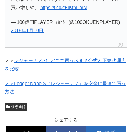
買い増しや。
https://t.co/cFiKtnEhrM
— 100億円PLAYER《絆》 (@100OKUENPLAYER)
2018年1月10日
＞＞
レジャーナノSはどこで買うべき？公式と正規代理店
を比較
＞＞Ledger Nano S（レジャーナノ）を安全に最速で買う
方法
仮想通貨
シェアする