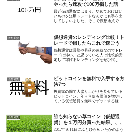
やったら速攻で100万損した話
最近仮想通貨にはまり、やめておけばい
いものを短期トレードなんかにも手を出
してしまいました。そこで仮想通貨で素
人が陥りがちな罠について実体験を交え
てお伝えいたします。
仮想通貨のレンディング比較！ト
仮想通貨
レードで損したらこれで稼ごう
仮想通貨は暴騰や暴落の連続なのでトレ
ードは怖い、と思っている人は比較的安
定して稼げるレンディングをぜひ試して
みてください。国内外でレンディングが
できる取引所をそれぞれの特徴と共に紹
介します。
ビットコインを無料で入手する方
仮想通貨
法7つ
投資家の間で大盛り上がりを見せている
ビットコイン。年々何倍も価値を増やし
ている仮想通貨を無料でゲットする様々
な方法を紹介します。
誰も知らない草コイン（仮想通
仮想通貨
貨）を１万円分買った結果、、、
2017年9月1日にふとひらめいたかのよう