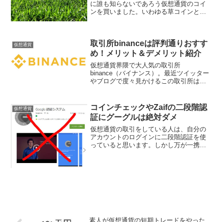
に誰も知らないであろう仮想通貨のコイ
ンを買いました。いわゆる草コインとい
う奴です。そしたらとんでもないことに
なったのでご報告します。
取引所binanceは評判通りおすす
仮想通貨
め！メリット＆デメリット紹介
仮想通貨界隈で大人気の取引所
binance（バイナンス）。最近ツイッター
やブログで度々見かけるこの取引所は本
当に噂通りの取引所なのか。実際に使っ
てみた感想をメリットとデメリットと共
に紹介します。
コインチェックやZaifの二段階認
仮想通貨
証にグーグルは絶対ダメ
仮想通貨の取引をしている人は、自分の
アカウントのログインに二段階認証を使
っていると思います。しかし万が一携帯
を紛失したら、とんでもない目になるこ
とをご存知でしょうか。特にグーグル認
証（Google Authenticator）はリカバリー
で...
素人が仮想通貨の短期トレードをやった