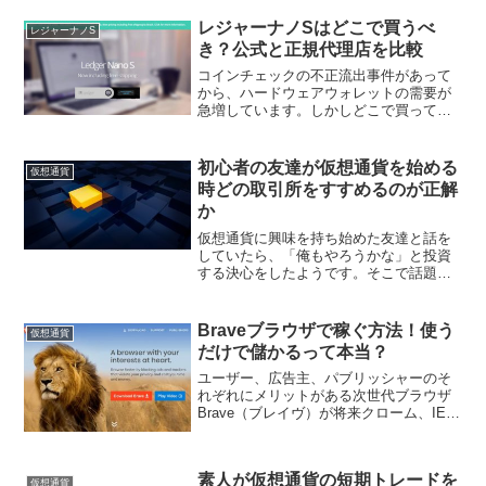
ウォレットがおすすめなんですが、売り
切れが続出し、なかなか買いにくい状況
レジャーナノSはどこで買うべ
レジャーナノS
にあります。そんなときで...
き？公式と正規代理店を比較
コインチェックの不正流出事件があって
から、ハードウェアウォレットの需要が
急増しています。しかしどこで買ってい
いか迷っている人も多いみたいなので、
それぞれの状況に応じたベストな購入方
法を紹介します。
初心者の友達が仮想通貨を始める
仮想通貨
時どの取引所をすすめるのが正解
か
仮想通貨に興味を持ち始めた友達と話を
していたら、「俺もやろうかな」と投資
する決心をしたようです。そこで話題は
「どの取引所を使うべきか」になったの
ですが、初めて仮想通貨を買う人にとっ
ては初心者心理が働き、意外な要素が取
Braveブラウザで稼ぐ方法！使う
仮想通貨
引所選びにおいて重要であ...
だけで儲かるって本当？
ユーザー、広告主、パブリッシャーのそ
れぞれにメリットがある次世代ブラウザ
Brave（ブレイヴ）が将来クローム、IE、
ファイアーフォックスなどを脅かすので
はないかと大きな期待が寄せられていま
す。そこでBraveの概要をはじめ、マネタ
素人が仮想通貨の短期トレードを
イズする方...
仮想通貨