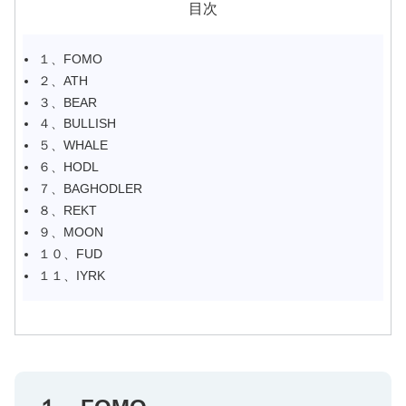
目次
１、FOMO
２、ATH
３、BEAR
４、BULLISH
５、WHALE
６、HODL
７、BAGHODLER
８、REKT
９、MOON
１０、FUD
１１、IYRK