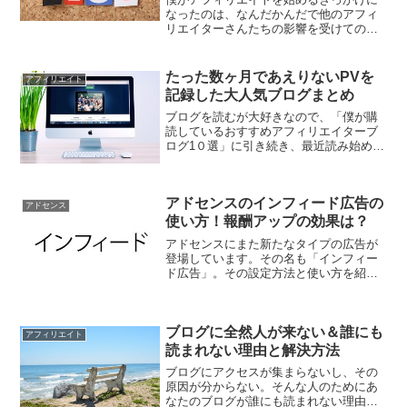
なったのは、なんだかんだで他のアフィ
リエイターさんたちの影響を受けてのこ
とだと思います。そこで僕がいつも読ん
でいる、アフィリエイターのおすすめブ
ログを紹介したいと思います。この中か
たった数ヶ月であえりないPVを
アフィリエイト
ら見本にしたいブログや人...
記録した大人気ブログまとめ
ブログを読むが大好きなので、「僕が購
読しているおすすめアフィリエイターブ
ログ1０選」に引き続き、最近読み始めた
アフィリエイターやブロガーの優れたブ
ログを紹介したいと思います。今回まと
めたのは開設からわずか数ヶ月でものす
アドセンスのインフィード広告の
ごいＰＶ数を記録したブ...
アドセンス
使い方！報酬アップの効果は？
アドセンスにまた新たなタイプの広告が
登場しています。その名も「インフィー
ド広告」。その設定方法と使い方を紹介
します。アドセンス・インフィード広告
とは？インフィード広告とは、その名の
通り、フィード（ニュース記事などの一
覧）の中に表示する広告の...
ブログに全然人が来ない＆誰にも
アフィリエイト
読まれない理由と解決方法
ブログにアクセスが集まらないし、その
原因が分からない。そんな人のためにあ
なたのブログが誰にも読まれない理由と