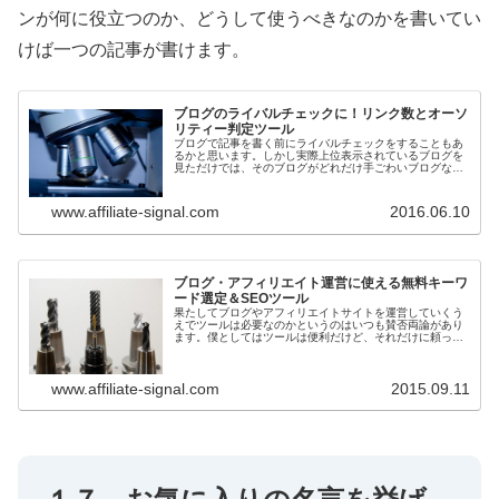
ンが何に役立つのか、どうして使うべきなのかを書いてい
けば一つの記事が書けます。
ブログのライバルチェックに！リンク数とオーソ
リティー判定ツール
ブログで記事を書く前にライバルチェックをすることもあ
るかと思います。しかし実際上位表示されているブログを
見ただけでは、そのブログがどれだけ手ごわいブログなの
かどうかは分かりにくいですよね。そんなときにライバル
の強さを簡単に測定することができ...
www.affiliate-signal.com
2016.06.10
ブログ・アフィリエイト運営に使える無料キーワ
ード選定＆SEOツール
果たしてブログやアフィリエイトサイトを運営していくう
えでツールは必要なのかというのはいつも賛否両論があり
ます。僕としてはツールは便利だけど、それだけに頼った
ら駄目だなあ、というスタンスでやっています。ただし、
知っておいても損はないので、ここ...
www.affiliate-signal.com
2015.09.11