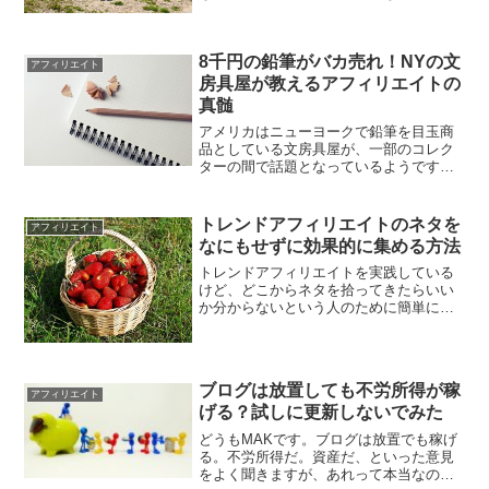
解決方法を紹介します。
8千円の鉛筆がバカ売れ！NYの文
アフィリエイト
房具屋が教えるアフィリエイトの
真髄
アメリカはニューヨークで鉛筆を目玉商
品としている文房具屋が、一部のコレク
ターの間で話題となっているようです。
その文房具屋の鉛筆の売り方があまりに
も見事なので、ここに紹介したいと思い
ます。
トレンドアフィリエイトのネタを
アフィリエイト
なにもせずに効果的に集める方法
トレンドアフィリエイトを実践している
けど、どこからネタを拾ってきたらいい
か分からないという人のために簡単に最
新情報をゲットする方法を紹介します。
ブログは放置しても不労所得が稼
アフィリエイト
げる？試しに更新しないでみた
どうもMAKです。ブログは放置でも稼げ
る。不労所得だ。資産だ、といった意見
をよく聞きますが、あれって本当なので