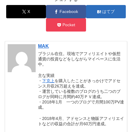
X
Facebook
はてブ
Pocket
MAK
ブラジル在住。現地でアフィリエイトや仮想
通貨の投資などをしながらマイペースに生活
中。
主な実績
・
下克上
を購入したことがきっかけでアドセ
ンス月収26万超えを達成。
・運営している複数のブログのうち二つのブ
ログが同時に月間約40万ＰＶ達成。
・2018年1月 一つのブログで月間100万PV達
成。
・2018年4月、アドセンスと物販アフィリエイ
トなどの収益の合計が月60万円達成。