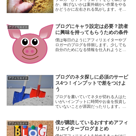
か、稼げないかは案外細かい作業をやる
かどうかに左右される気がします。そこ
でこれをやらずして稼げるわけないじゃ
ん、という基本作業をまとめてみまし
た。
ブログにキャラ設定は必要？読者
アフィリエイト
に興味を持ってもらうための条件
僕は毎日のようにアフィリエイターやブ
ロガーのブログを徘徊します。少しでも
自分のためになる情報を仕入れようとイ
ンプットに努めています。一度気に入っ
たブログに出会うと、購読するのはもち
ろん過去記事からさかのぼって読み漁り
ます。しかし最近、あまり...
ブログのネタ探しに必須のサービ
アフィリエイト
ス4つ！インプットで差をつけよ
う
ブログを書いていてネタが切れる人はた
いがいインプットに時間やお金を投資し
ていないことが原因だったりします。そ
こでぜひブログ運営のために活用するべ
きお手軽なサービスを紹介します。
僕が購読しているおすすめアフィ
アフィリエイト
リエイターブログまとめ
僕がアフィリエイトを始めるきっかけに