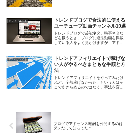
ィリエイトブログがグーグルの手動ペナ
ルティーに遭ってしまいました。わずか
２か月の間に２度目のペナルティーとい
うことになります。これ...
トレンドブログで合法的に使える
アフィリエイト
ユーチューブ動画チャンネル10選
トレンドブログで芸能ネタ、時事ネタな
どを扱うとき、ブログに違法動画を掲載
している人をよく見かけますが、アドセ
ンスのポリシーに接触する可能性が大き
いのでおすすめできません。そこで合法
的に使える動画を扱っているユーチュー
トレンドアフィリエイトで稼げな
アフィリエイト
ブチャンネルをまとめてみ...
い人がやるべきまともな手順と方
法
トレンドアフィリエイトをやってみたけ
れど、全然稼げなかった、という人はそ
こであきらめるのではなく、手法を変え
てみてはいかがでしょうか。あなたが取
り組んでいる手法はあまりにも有名にな
りすぎて、もう古すぎるからです。そこ
でまだまだ有効な手順と方...
ブログでアドセンス報酬を公開するのは
ダメだって知ってた？