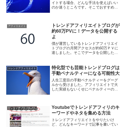
イトする場合、どんな手法を使えばいい
のか迷うところです。そこでおすすめし
たいのは「クラゲアフィリエイト」と
「トレンドアフィリエイト」の二つで
す。どちらかだけをやるのもよし、これ
トレンドアフィリエイトブログが
らをミックスさせるのもよしで...
アフィリエイト
約60万PVに！データを公開する
よ
僕が運営しているトレンドアフィリエイ
トブログの月間アクセスが約60万ＰＶに
達しました。そこでデータを公開したい
と思います。
特化型でも芸能トレンドブログは
トレンドアフィリエイト
手動ペナルティーになる可能性大
人生三度目の手動ペナルティーをグーグ
ルから受けました。アフィリエイトで大
した実績もないくせにペナルティーの経
験値だけは確実に上がっていくのが残念
でしょうがないです。今回手動ペナルテ
ィーを受けたのは過去２回とは違うタイ
Youtubeでトレンドアフィリのキ
プのブログ、特化型ブログ...
トレンドアフィリエイト
ーワードやネタを集める方法
トレンドアフィリエイトをやりたいけ
ど、どんなキーワードで記事を書いてい