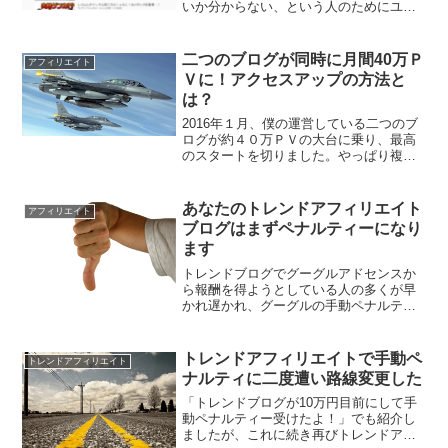
いか分からない、という人のためにユー
チューブを使ってトレンドキーワードを
集める方法を紹介します。１、Youtube急
上昇をチェックするユーチューブにはユ
二つのブログが同時に月間40万Ｐ
アフィリエイト
ーチューブ上で話題...
Ｖに！アクセスアップの方法と
は？
2016年１月、僕の運営している二つのブ
ログが約４０万ＰＶの大台に乗り、最高
のスタートを切りました。やっぱり複数
のブログをやっていて改めて良かったと
思います。では大量のアクセスを集めた
のにはどんな秘密が隠されているのかを
あなたのトレンドアフィリエイト
アフィリエイト
お伝えしたいと思いま...
ブログはまずペナルティーになり
ます
トレンドブログでグーグルアドセンスか
ら報酬を得ようとしている人の多くが早
かれ遅かれ、グーグルの手動ペナルティ
ーの餌食になるでしょう。やっとアクセ
スが集まり出し、アドセンス報酬が増え
始めたときにペナルティーを受ける絶望
トレンドアフィリエイトで手動ペ
トレンドアフィリエイト
感といったらありません。...
ナルティに二度遭い路線変更した
「トレンドブログが10万円目前にして手
動ペナルティー受けたよ！」でも紹介し
ましたが、これに続き再びトレンドアフ