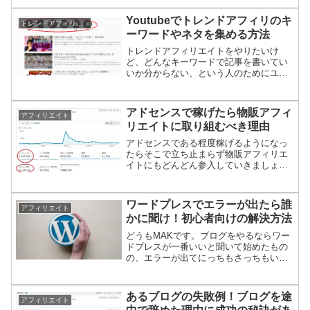
に限って稼げる時にぼっとしてる、とい
うのが挙げられそうです。そこで今回
Youtubeでトレンドアフィリのキ
トレンドアフィリエイト
は、稼ぎやすい「祭り」に参加...
ーワードやネタを集める方法
トレンドアフィリエイトをやりたいけ
ど、どんなキーワードで記事を書いてい
いか分からない、という人のためにユー
チューブを使ってトレンドキーワードを
集める方法を紹介します。１、Youtube急
上昇をチェックするユーチューブにはユ
アドセンスで稼げたら物販アフィ
アフィリエイト
ーチューブ上で話題...
リエイトに取り組むべき理由
アドセンスである程度稼げるようになっ
たらそこで立ち止まらず物販アフィリエ
イトにもどんどん参入していきましょ
う。そうすべき理由はずばり次の通りで
す。
ワードプレスでエラーが出たら誰
アフィリエイト
かに聞け！初心者向けの解決方法
どうもMAKです。ブログをやるならワー
ドプレスが一番いいと聞いて始めたもの
の、エラーが出てにっちもさっちもいか
なくなった人に向けて初心者向けエラー
の解決方法を紹介します。
あるブログの失敗例！ブログを途
アフィリエイト