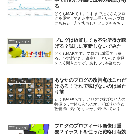
中で辞めた理由に成功の秘訣があ
る
どうもMAKです。これまでたくさんブロ
グを運営してきた中で上手くいったブロ
グもある一方で失敗したブログももちろ
んあります。そこで今回は「新しいブロ
グを作って月100万円稼ぐぞ」と意気込ん
では見事に散っていったブログのデータ
ブログは放置しても不労所得が稼
アフィリエイト
を紹介します。
げる？試しに更新しないでみた
どうもMAKです。ブログは放置でも稼げ
る。不労所得だ。資産だ、といった意見
をよく聞きますが、あれって本当なので
しょうか。自分のブログを放置してアク
セス、収入の推移を調べてみました。ブ
ログを３ヶ月放置するとアクセスはどう
あなたのブログの改善点はこれだ
アフィリエイト
なるのか？上の画像は僕...
けある！それで稼げないのは当た
り前
どうもMAKです。ブログで稼げない人の
特徴って一体なんなのか。ずばりいうと
改善点に気づかないか、気づいているの
に決して変えようとしないところだと思
います。例えばあなたは次のような改善
点を直しますか？それともずっと見過ご
ブログのプロフィール画像は重
アフィリエイト
しますか？
要？イラストを使った戦略は有効