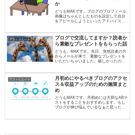
か
どうもMAKです。ブログのプロフィール
画像はちゃんとしたものを設定して自分
をアピールしようといったアドバイスを
聞いたことがあると思います。顔出しで
きるなら顔出ししたほうがいいし、そう
じゃなかったらイラストを使いましょ
ブログで交流してますか？読者か
アフィリエイト
う、といった話もよく聞き...
ら素敵なプレゼントをもらった話
どうも、MAKです。先日、突然読者の方
からメールが来て、素敵なプレゼントを
いただいちゃいました。嬉しかったので
その体験をシェアします。
月初めにやるべきブログのアクセ
アフィリエイト
ス＆収益アップのための施策まと
め
どうもMAKです。月初めには大胆なABテ
ストをすることをおすすめします。もし
ブログが伸び悩んでいるなぁと思った
ら、次のようなテコ入れをしてみましょ
う。