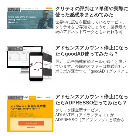
す。その最大の理由はクリック率と単価
が大幅にアップしていることです。
クリテオの評判は？単価や実際に
クリテオ
使った感想をまとめてみた
世界中に広告を配信しているサービス、
クリテオをご存知でしょうか。世界最大
級のアドネットワークともいわれる同社
のサービスを実際に使ってみたのでその
詳細をご紹介します。
アドセンスアカウント停止になっ
スマホ広告
たらgoodAD使ってみたら？
最近、広告掲載依頼メールが続々と届い
ています。今回のオファーは株式会社レ
ボラボが運営する「goodAD（グッドア
ド）」という広告配信に関するものでし
た。goodAD（グッドアド）はスマホ、パ
ソコン、アプリ向けに広告を載せられる
という点と、表...
アドセンスアカウント停止になっ
スマホ広告
たらADPRESSO使ってみたら？
クリック課金型サービス、
ADLANTIS（アドランティス）が
ADPRESSO（アドプレッソ）と統合され
たので、何がどう変わったのか実際に使
ってみました。使い勝手、広告タイプ、
クリック単価などについて紹介します。