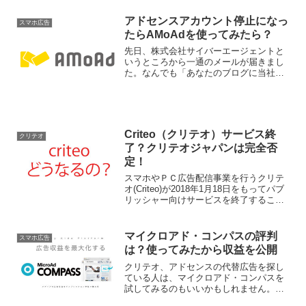
アドセンスアカウント停止になっ
スマホ広告
たらAMoAdを使ってみたら？
先日、株式会社サイバーエージェントと
いうところから一通のメールが届きまし
た。なんでも「あなたのブログに当社の
広告を載せませんか」といったお誘いの
メールで、最初は中身や詳細をろくに見
もせずに断ろうかと思ったのですが、い
ざ使ってみると案外よかっ...
Criteo（クリテオ）サービス終
クリテオ
了？クリテオジャパンは完全否
定！
スマホやＰＣ広告配信事業を行うクリテ
オ(Criteo)が2018年1月18日をもってパブ
リッシャー向けサービスを終了すること
をメールを通じて発表しましたが、どう
やら誤った情報が交錯しているようで
す。
マイクロアド・コンパスの評判
スマホ広告
は？使ってみたから収益を公開
クリテオ、アドセンスの代替広告を探し
ている人は、マイクロアド・コンパスを
試してみるのもいいかもしれません。ず
っとノーマークだったんですが、実際に