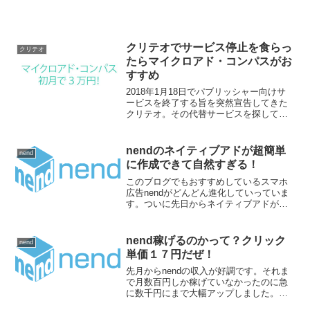
クリテオでサービス停止を食らっ
クリテオ
たらマイクロアド・コンパスがお
すすめ
2018年1月18日でパブリッシャー向けサ
ービスを終了する旨を突然宣告してきた
クリテオ。その代替サービスを探してい
たらマイクロアド・コンパスがタイミン
グ良く、いい話を持ってきてくれまし
た。マイクロアド・コンパスを使ってみ
nendのネイティブアドが超簡単
nend
た１ヶ月の成果をご報...
に作成できて自然すぎる！
このブログでもおすすめしているスマホ
広告nendがどんどん進化していっていま
す。ついに先日からネイティブアドが登
場しました。一体どんなタイプの広告な
のでしょうか。実際に採用してみまし
た。
nend稼げるのかって？クリック
nend
単価１７円だぜ！
先月からnendの収入が好調です。それま
で月数百円しか稼げていなかったのに急
に数千円にまで大幅アップしました。こ
の分だと月１万円以上も目と鼻の先で