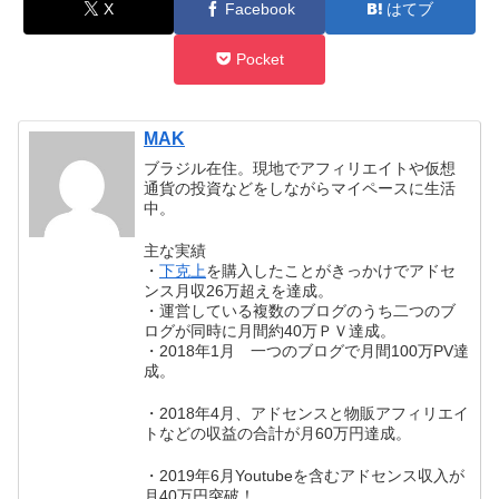
X
Facebook
はてブ
Pocket
MAK
ブラジル在住。現地でアフィリエイトや仮想
通貨の投資などをしながらマイペースに生活
中。
主な実績
・
下克上
を購入したことがきっかけでアドセ
ンス月収26万超えを達成。
・運営している複数のブログのうち二つのブ
ログが同時に月間約40万ＰＶ達成。
・2018年1月 一つのブログで月間100万PV達
成。
・2018年4月、アドセンスと物販アフィリエイ
トなどの収益の合計が月60万円達成。
・2019年6月Youtubeを含むアドセンス収入が
月40万円突破！