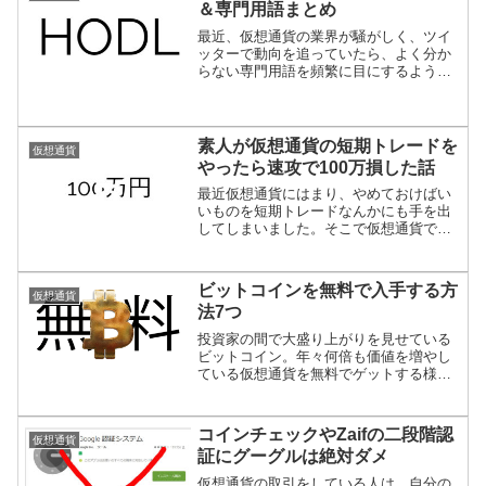
＆専門用語まとめ
最近、仮想通貨の業界が騒がしく、ツイ
ッターで動向を追っていたら、よく分か
らない専門用語を頻繁に目にするように
なりました。そこでどんな意味が調べて
みたので分からない人のためにここにま
とめておきます。
素人が仮想通貨の短期トレードを
仮想通貨
やったら速攻で100万損した話
最近仮想通貨にはまり、やめておけばい
いものを短期トレードなんかにも手を出
してしまいました。そこで仮想通貨で素
人が陥りがちな罠について実体験を交え
てお伝えいたします。
ビットコインを無料で入手する方
仮想通貨
法7つ
投資家の間で大盛り上がりを見せている
ビットコイン。年々何倍も価値を増やし
ている仮想通貨を無料でゲットする様々
な方法を紹介します。
コインチェックやZaifの二段階認
仮想通貨
証にグーグルは絶対ダメ
仮想通貨の取引をしている人は、自分の