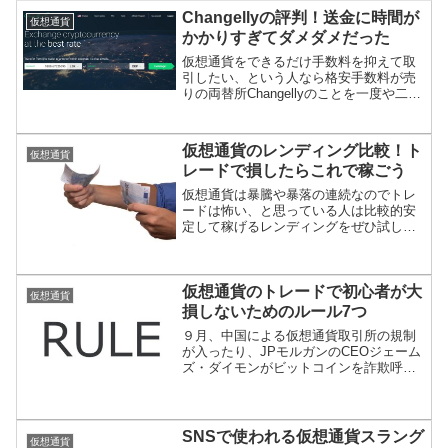
Changellyの評判！送金に時間が
仮想通貨
かかりすぎてダメダメだった
仮想通貨をできるだけ手数料を抑えて取
引したい、という人なら格安手数料が売
りの両替所Changellyのことを一度や二
度、聞いたことがあると思います。仮想
通貨ブロガーを中心に多くの人から推奨
されているイチオシのこの両替所は果た
仮想通貨のレンディング比較！ト
仮想通貨
して本当に得なの...
レードで損したらこれで稼ごう
仮想通貨は暴騰や暴落の連続なのでトレ
ードは怖い、と思っている人は比較的安
定して稼げるレンディングをぜひ試して
みてください。国内外でレンディングが
できる取引所をそれぞれの特徴と共に紹
介します。
仮想通貨のトレードで初心者が大
仮想通貨
損しないためのルール7つ
９月、中国による仮想通貨取引所の規制
が入ったり、JPモルガンのCEOジェーム
ズ・ダイモンがビットコインを詐欺呼ば
わりするなどマイナス要因が続き、仮想
通貨業界が大荒れとなりました。ちょう
どそんなタイミングで短期トレードに手
を出してしまったせい...
SNSで使われる仮想通貨スラング
仮想通貨