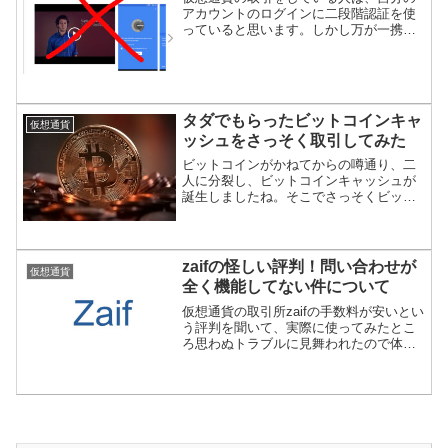
アカウントのログインに二段階認証を使
っていると思います。しかし万が一携帯
を紛失したら、とんでもない目になるこ
とをご存知でしょうか。特にグーグル認
証（Google Authenticator）はリカバリー
で...
タダでもらったビットコインキャ
仮想通貨
ッシュをさっそく取引してみた
ビットコインがかねてからの噂通り、二
人に分裂し、ビットコインキャッシュが
誕生しましたね。そこでさっそくビット
コインキャッシュの取引をやってみまし
た。
zaifの怪しい評判！問い合わせが
仮想通貨
全く機能してない件について
仮想通貨の取引所zaifの手数料が安いとい
う評判を聞いて、実際に使ってみたとこ
ろ思わぬトラブルに見舞われたので体験
談をシェアしたいと思います。