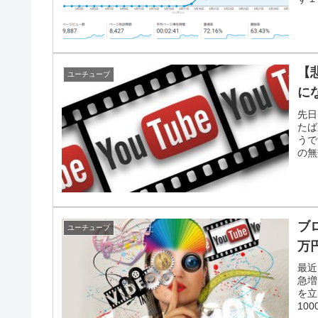
【
ユーチューブ
に
先日
たば
うで
の無
ブ
ユーチューブ
万
最近
急増
を立
10