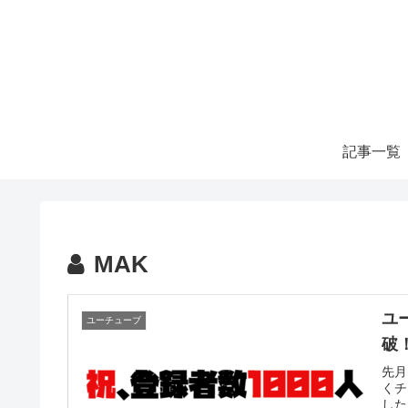
記事一覧
MAK
ユ
ユーチューブ
破
先月
くチ
した