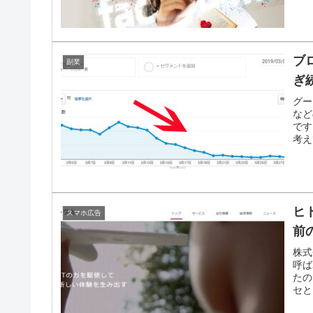
ブ
副業
ぎ
グー
など
です
考え
ヒ
スマホ広告
前
株式
呼ば
たの
セと