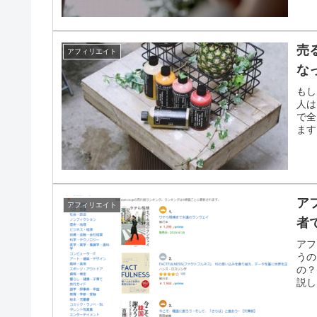
売
アフィリエイト
な
もし
人は
で全
ます
ア
アフィリエイト
者
アフ
うの
の？
説し