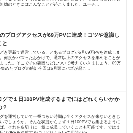
無効のときにはこんなことが起こりました。ユーチ...
月のブログアクセスが69万PVに達成！コツや意識し
こと
どき更新で運営している、とあるブログが5月69万PVを達成しま
。何度かバズったおかげで、通常以上のアクセスを集めることが
ました。そこでその要因などについて考えていきましょう。69万
を集めたブログの統計今回は5月頭にバズが起こ...
ログで１日100PV達成するまでにはどれくらいかか
の？
グを運営していて一番つらい時期は全くアクセスが来ないときじ
いでしょうか。そんな状態からまず１日100PVでも集まるように
ば、それを皮切りに一気に成長していくことも可能です。ではま
日100PVを達成するにはどれくらいの期間がか...