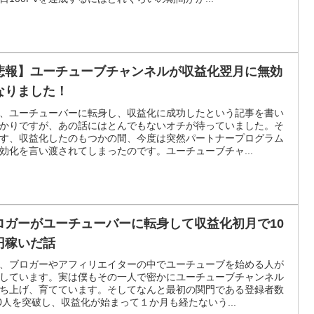
悲報】ユーチューブチャンネルが収益化翌月に無効
なりました！
、ユーチューバーに転身し、収益化に成功したという記事を書い
かりですが、あの話にはとんでもないオチが待っていました。そ
す、収益化したのもつかの間、今度は突然パートナープログラム
効化を言い渡されてしまったのです。ユーチューブチャ...
ロガーがユーチューバーに転身して収益化初月で10
円稼いだ話
、ブロガーやアフィリエイターの中でユーチューブを始める人が
しています。実は僕もその一人で密かにユーチューブチャンネル
ち上げ、育てています。そしてなんと最初の関門である登録者数
00人を突破し、収益化が始まって１か月も経たないう...