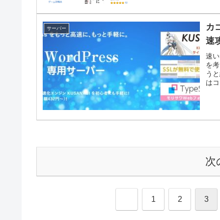
カ
サーバー
速
速い
を考
うと
はコ
次
1
2
3