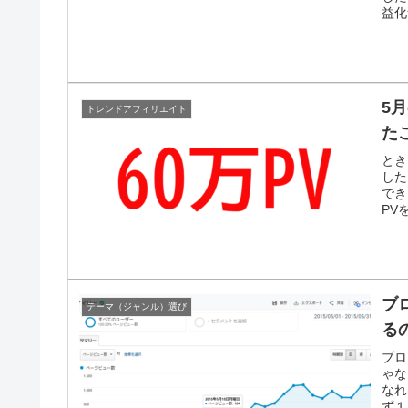
益化
5
トレンドアフィリエイト
た
とき
した
でき
PV
ブ
テーマ（ジャンル）選び
る
ブロ
ゃな
なれ
ず１