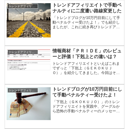
ィーを受けたのは過去２回とは違うタイ
トレンドアフィリエイトで手動ペ
プのブログ、特化型ブログ...
トレンドアフィリエイト
ナルティに二度遭い路線変更した
「トレンドブログが10万円目前にして手
動ペナルティー受けたよ！」でも紹介し
ましたが、これに続き再びトレンドアフ
ィリエイトブログがグーグルの手動ペナ
ルティーに遭ってしまいました。わずか
２か月の間に２度目のペナルティーとい
うことになります。これ...
情報商材「ＰＲＩＤＥ」のレビュ
トレンドアフィリエイト
ーと評価！下剋上との違いは？
トレンドアフィリエイトといえばこれま
でずっと「下剋上（ＧＥＫＯＫＵＪ
Ｏ）」を紹介してきました。今回はそれ
に優るとも劣らないもうひとつの教材
「ＰＲＩＤＥ」を紹介したいと思いま
す。
トレンドブログが10万円目前にし
トレンドアフィリエイト
て手動ペナルティー受けたよ！
「下剋上（ＧＫＯＫＵＪＯ）」のトレン
ドアフィリエイトを実践中、グーグルか
ら恐怖の手動ペナルティーのメッセージ
が届きましたのでご報告します。