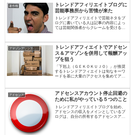
トレンドアフィリエイトブログに
著作権
芸能事務所から苦情が来た
トレンドアフィリエイトで芸能ネタをブ
ログに書いている人は記事の内容によっ
ては芸能関係者からクレームを受けるこ
とがあります。実際、僕のブログにも芸
能関係者からクレームが入ったので、そ
のときの経緯を紹介したいと思います。
トレンドアフィエイトでアドセン
アマゾンアソシエイト
ス＆アマゾンを併用して報酬アッ
プを狙う
「下剋上（ＧＥＫＯＫＵＪＯ）」が推奨
するトレンドアフィエイトは旬なキーワ
ードを基に大量のアクセスを集めてアド
センス収入を狙うのが主な目的ですが、
アマゾンアソシエイトの報酬も同時に狙
うことで報酬アップにつながります。こ
アドセンスアカウント停止回避の
アドセンス
こではその効果的な方法を...
ために私がやっている５つのこと
トレンドアフィリエイトブログを始め、
アドセンスの収入をメインとしているブ
ログは、自分の所有するアドセンスアカ
ウントをなにより大切にしないといけま
せん。できるだけグーグルに目を付けら
れないために僕がトレンドアフィリエイ