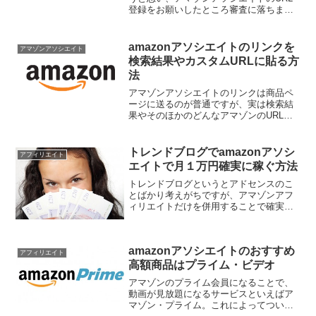
登録をお願いしたところ審査に落ちまし
た。アマゾンアソシエイトの審査に落ち
るのは初めてのことだったので少々面食
らいましたが、動揺していてもしょうが
amazonアソシエイトのリンクを
アマゾンアソシエイト
ないので、さっそく解決...
検索結果やカスタムURLに貼る方
法
アマゾンアソシエイトのリンクは商品ペ
ージに送るのが普通ですが、実は検索結
果やそのほかのどんなアマゾンのURLに
送ることもできます。そのやり方がずっ
と分からなかったのですが、やっとでき
るようになったのでシェアしたいと思い
トレンドブログでamazonアソシ
アフィリエイト
ます。
エイトで月１万円確実に稼ぐ方法
トレンドブログというとアドセンスのこ
とばかり考えがちですが、アマゾンアフ
ィリエイトだけを併用することで確実に
お小遣いを稼ぐことが可能です。アマゾ
ンは紹介料が低く、アドセンスに比べる
と稼げないイメージがあるものの、上手
amazonアソシエイトのおすすめ
くアドセンスと共存させる...
アフィリエイト
高額商品はプライム・ビデオ
アマゾンのプライム会員になることで、
動画が見放題になるサービスといえばア
マゾン・プライム。これによってついに