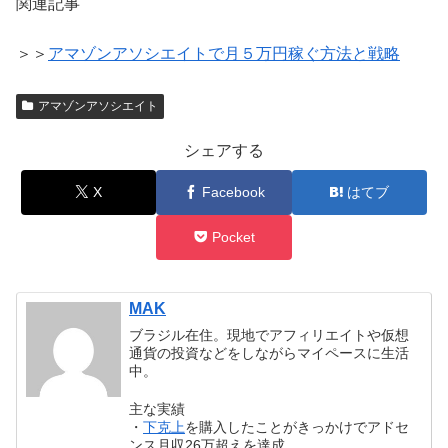
関連記事
＞＞
アマゾンアソシエイトで月５万円稼ぐ方法と戦略
アマゾンアソシエイト
シェアする
X
Facebook
はてブ
Pocket
MAK
ブラジル在住。現地でアフィリエイトや仮想
通貨の投資などをしながらマイペースに生活
中。
主な実績
・
下克上
を購入したことがきっかけでアドセ
ンス月収26万超えを達成。