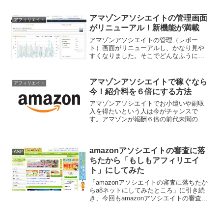
アマゾンまでオンデマンドの動画配信サ
ービスに乗り出したわけですが、自分で
利用するのはもちろんのこと、このサー
アマゾンアソシエイトの管理画面
アフィリエイト
ビスをアフィリエイトに利...
がリニューアル！新機能が満載
アマゾンアソシエイトの管理（レポー
ト）画面がリニューアルし、かなり見や
すくなりました。そこでどんなふうに使
いやすくなったのか紹介します。
アマゾンアソシエイトで稼ぐなら
アフィリエイト
今！紹介料を６倍にする方法
アマゾンアソシエイトでお小遣いや副収
入を得たいという人は今がチャンスで
す。アマゾンが報酬６倍の前代未聞のキ
ャンペーンをやっていますよ。
amazonアソシエイトの審査に落
ASP
ちたから「もしもアフィリエイ
ト」にしてみた
「amazonアソシエイトの審査に落ちたか
らa8ネットにしてみたところ」に引き続
き、今回もamazonアソシエイトの審査に
落ちたときの対策として利用できるＡＳ
Ｐ（アフィリエイト・サービス・プロバ