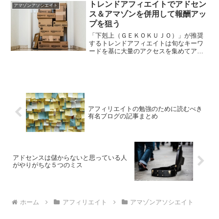
イダ）「もしもアフィリエイト」を紹介
トレンドアフィエイトでアドセン
アマゾンアソシエイト
します。
ス＆アマゾンを併用して報酬アッ
プを狙う
「下剋上（ＧＥＫＯＫＵＪＯ）」が推奨
するトレンドアフィエイトは旬なキーワ
ードを基に大量のアクセスを集めてアド
センス収入を狙うのが主な目的ですが、
アマゾンアソシエイトの報酬も同時に狙
うことで報酬アップにつながります。こ
こではその効果的な方法を...
アフィリエイトの勉強のために読むべき
有名ブログの記事まとめ
アドセンスは儲からないと思っている人
がやりがちな５つのミス
ホーム
アフィリエイト
アマゾンアソシエイト