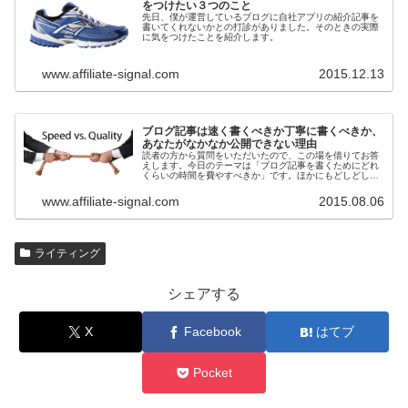
をつけたい３つのこと
先日、僕が運営しているブログに自社アプリの紹介記事を
書いてくれないかとの打診がありました。そのときの実際
に気をつけたことを紹介します。
www.affiliate-signal.com
2015.12.13
ブログ記事は速く書くべきか丁寧に書くべきか、
あなたがなかなか公開できない理由
読者の方から質問をいただいたので、この場を借りてお答
えします。今日のテーマは「ブログ記事を書くためにどれ
くらいの時間を費やすべきか」です。ほかにもどしどし質
問募集中です。僕に分かることでしたらなんでもお答えし
ます。
www.affiliate-signal.com
2015.08.06
ライティング
シェアする
X
Facebook
はてブ
Pocket