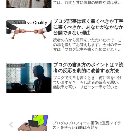
ては、時間と共に情報の鮮度や質は落ち
ていくでしょう。そんなときに定期的に
やるべきことが過去記事の修正と更新で
す。では一体どんな記事に手を加えれば
ブログ記事は速く書くべきか丁寧
いいのか。またどうやって...
ライティング
に書くべきか、あなたがなかなか
公開できない理由
読者の方から質問をいただいたので、こ
の場を借りてお答えします。今日のテー
マは「ブログ記事を書くためにどれくら
いの時間を費やすべきか」です。ほかに
もどしどし質問募集中です。僕に分かる
ことでしたらなんでもお答えします。
ブログの書き方のポイントは？読
ライティング
者の反応を劇的に改善する方法
ブログで文章を書くとき、何に気をつけ
ていますか？ もし読者の反応が悪い、
離脱率が高い、リピーター率が低いとい
った問題を抱えている場合は、次のよう
なことに注意してみてください。
ブログのプロフィール画像は重要？イラ
ストを使った戦略は有効か