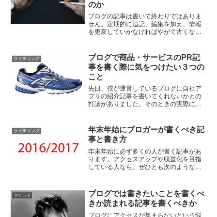
のか
ブログの記事は書いて終わりではありま
せん。定期的に追記、編集を加え、情報
を更新していかなければやがて古くなっ
ては正しい内容を伝えられなくなり、価
値を失います。初心者の人は、稼いでい
る人たちが過去記事のリライトをどれだ
ブログで商品・サービスのPR記
ライティング
け重要視しているかを今す...
事を書く際に気をつけたい３つの
こと
先日、僕が運営しているブログに自社ア
プリの紹介記事を書いてくれないかとの
打診がありました。そのときの実際に気
をつけたことを紹介します。
年末年始にブロガーが書くべき記
ライティング
事と書き方
年末年始に必ず多くの人が書く記事があ
ります。アクセスアップや収益化を目指
している人なら、ぜひとも次のような記
事に挑戦してみてください。
ブログでは書きたいことを書くべ
マインド
きか読まれる記事を書くべきか
ブログにアクセスが集まらないという悩