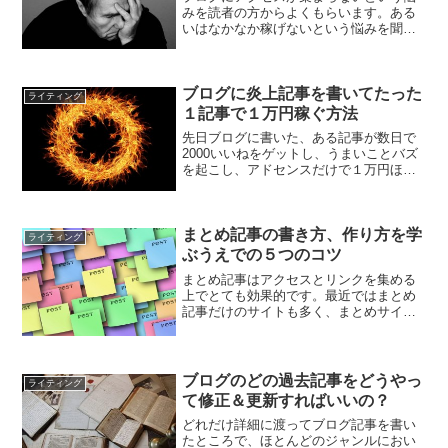
みを読者の方からよくもらいます。ある
いはなかなか稼げないという悩みを聞き
ます。そんな人は今一度自分がブログを
通じて何をしたいのかを考えてみましょ
う。
ブログに炎上記事を書いてたった
ライティング
１記事で１万円稼ぐ方法
先日ブログに書いた、ある記事が数日で
2000いいねをゲットし、うまいことバズ
を起こし、アドセンスだけで１万円ほど
稼いでくれました。いわゆる炎上のよう
な状態になったのですが、どのようにし
てこの状態が起こったのか検証してみま
した。
まとめ記事の書き方、作り方を学
ライティング
ぶうえでの５つのコツ
まとめ記事はアクセスとリンクを集める
上でとても効果的です。最近ではまとめ
記事だけのサイトも多く、まとめサイ
ト、キュレーションサイト、バイラルメ
ディアなどと呼ばれたりもします。そう
いうサイトに対しては賛否はあるものの
アクセスを集めやすいことは...
ブログのどの過去記事をどうやっ
ライティング
て修正＆更新すればいいの？
どれだけ詳細に渡ってブログ記事を書い
たところで、ほとんどのジャンルにおい