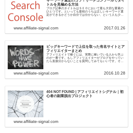
キーワード選定のコツ！サーチコンソールでタイ
トルを見極める方法
ブログ記事のタイトルはＳＥＯにおいて最も大切な要素の
ひとつです。といっても最初のうちは正しいキーワード選
定ができるかどうか自分では分からない、という人も少な
くないはず。そこでグーグル・サーチコンソールを使って
記事のタイトルが正しいかどうかを...
www.affiliate-signal.com
2017.01.26
ビッグキーワードで上位を取った有名サイトとア
フィリエイターまとめ
アフィリエイトで稼ぐには、実際に稼いでいる人から学ぶ
のが一番です。もしアフィリエイターがブログをやってい
たら直接分からないことを質問してみてもいいです。そう
じゃない場合は徹底的に彼らのサイトを検証してみましょ
う。そこにはきっと答えがあるはず...
www.affiliate-signal.com
2016.10.28
404 NOT FOUND | アフィリエイトシグナル｜初
心者の副業脱出プロジェクト
www.affiliate-signal.com