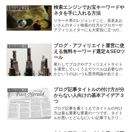
させたことのない人は、そもそもキーワ
ード選びが「上手く行った」という感触
検索エンジンでお宝キーワードや
キーワード選定
を持ったことがないため、ど...
ネタを手に入れる方法
リサーチ界のレジェンドこと、喜多あお
いさんのネット検索の仕方がブロガーや
アフィリエイターにも大変役に立つの
で、ここでシェアしておきます。テレビ
業界を裏で支えるレジェンドは一体どん
なリサーチの仕方をしているのでしょう
ブログ・アフィリエイト運営に使
キーワード選定
か。そもそも喜多あおいさん...
える無料キーワード選定＆SEOツ
ール
果たしてブログやアフィリエイトサイト
を運営していくうえでツールは必要なの
かというのはいつも賛否両論がありま
す。僕としてはツールは便利だけど、そ
れだけに頼ったら駄目だなあ、というス
タンスでやっています。ただし、知って
ブログ記事タイトルの付け方が分
キーワード選定
おいても損はないので、ここ...
からない人向けの基本アイデア３
つ
ブログ記事を書くうえでタイトルの付け
方は最も重要な要素の一つです。タイト
ルが悪いとどんなにいい記事でもクリッ
クしてもらえずそのままスルーされてし
まいます。そうならないために簡単に真
似できるテンプレートを紹介します。