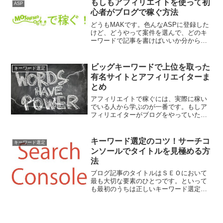
もしもアフィリエイトを使って初
ASP
心者がブログで稼ぐ方法
どうもMAKです。色んなASPに登録した
けど、どうやって案件を選んで、どのキ
ーワードで記事を書けばいいか分からな
いという人のために、もしもアフィリエ
イトを利用して初心者が効率良く稼ぐ手
順を紹介します。
ビッグキーワードで上位を取った
キーワード選定
有名サイトとアフィリエイターま
とめ
アフィリエイトで稼ぐには、実際に稼い
でいる人から学ぶのが一番です。もしア
フィリエイターがブログをやっていたら
直接分からないことを質問してみてもい
いです。そうじゃない場合は徹底的に彼
らのサイトを検証してみましょう。そこ
キーワード選定のコツ！サーチコ
キーワード選定
にはきっと答えがあるはず...
ンソールでタイトルを見極める方
法
ブログ記事のタイトルはＳＥＯにおいて
最も大切な要素のひとつです。といって
も最初のうちは正しいキーワード選定が
できるかどうか自分では分からない、と
いう人も少なくないはず。そこでグーグ
ル・サーチコンソールを使って記事のタ
イトルが正しいかどうかを...