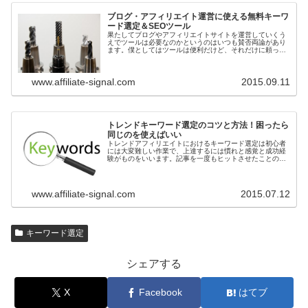
ブログ・アフィリエイト運営に使える無料キーワ
ード選定＆SEOツール
果たしてブログやアフィリエイトサイトを運営していくう
えでツールは必要なのかというのはいつも賛否両論があり
ます。僕としてはツールは便利だけど、それだけに頼った
ら駄目だなあ、というスタンスでやっています。ただし、
知っておいても損はないので、ここ...
www.affiliate-signal.com
2015.09.11
トレンドキーワード選定のコツと方法！困ったら
同じのを使えばいい
トレンドアフィリエイトにおけるキーワード選定は初心者
には大変難しい作業で、上達するには慣れと感覚と成功経
験がものをいいます。記事を一度もヒットさせたことのな
い人は、そもそもキーワード選びが「上手く行った」とい
う感触を持ったことがないため、ど...
www.affiliate-signal.com
2015.07.12
キーワード選定
シェアする
X
Facebook
はてブ