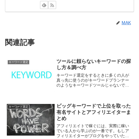
MAK
関連記事
ツールに頼らないキーワードの探
キーワード選定
し方＆調べ方
キーワード選定をするときに多くの人が
真っ先に使うのがキーワードプランナー
のようなキーワードツールじゃないでし
ょうか。ツールを使うことは間違ってい
ませんが、それだとどうしてもライバル
と被ってしまう可能性が高くなります。
そこでツールに頼らないキ...
ビッグキーワードで上位を取った
キーワード選定
有名サイトとアフィリエイターま
とめ
アフィリエイトで稼ぐには、実際に稼い
でいる人から学ぶのが一番です。もしア
フィリエイターがブログをやっていたら