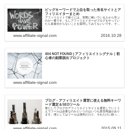
ビッグキーワードで上位を取った有名サイトとア
フィリエイターまとめ
アフィリエイトで稼ぐには、実際に稼いでいる人から学ぶ
のが一番です。もしアフィリエイターがブログをやってい
たら直接分からないことを質問してみてもいいです。そう
じゃない場合は徹底的に彼らのサイトを検証してみましょ
う。そこにはきっと答えがあるはず...
www.affiliate-signal.com
2016.10.28
404 NOT FOUND | アフィリエイトシグナル｜初
心者の副業脱出プロジェクト
www.affiliate-signal.com
ブログ・アフィリエイト運営に使える無料キーワ
ード選定＆SEOツール
果たしてブログやアフィリエイトサイトを運営していくう
えでツールは必要なのかというのはいつも賛否両論があり
ます。僕としてはツールは便利だけど、それだけに頼った
ら駄目だなあ、というスタンスでやっています。ただし、
知っておいても損はないので、ここ...
www.affiliate-signal.com
2015.09.11