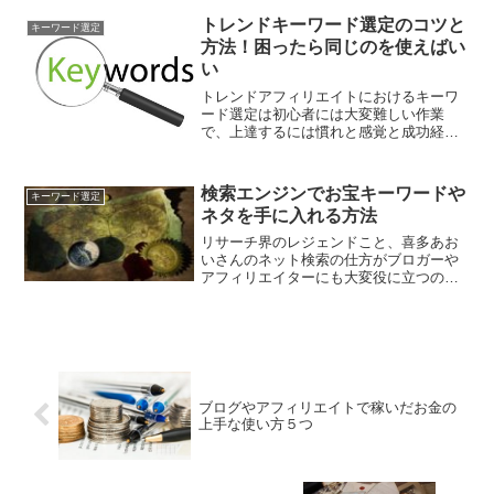
れだけに頼ったら駄目だなあ、というス
タンスでやっています。ただし、知って
トレンドキーワード選定のコツと
キーワード選定
おいても損はないので、ここ...
方法！困ったら同じのを使えばい
い
トレンドアフィリエイトにおけるキーワ
ード選定は初心者には大変難しい作業
で、上達するには慣れと感覚と成功経験
がものをいいます。記事を一度もヒット
させたことのない人は、そもそもキーワ
ード選びが「上手く行った」という感触
検索エンジンでお宝キーワードや
キーワード選定
を持ったことがないため、ど...
ネタを手に入れる方法
リサーチ界のレジェンドこと、喜多あお
いさんのネット検索の仕方がブロガーや
アフィリエイターにも大変役に立つの
で、ここでシェアしておきます。テレビ
業界を裏で支えるレジェンドは一体どん
なリサーチの仕方をしているのでしょう
か。そもそも喜多あおいさん...
ブログやアフィリエイトで稼いだお金の
上手な使い方５つ