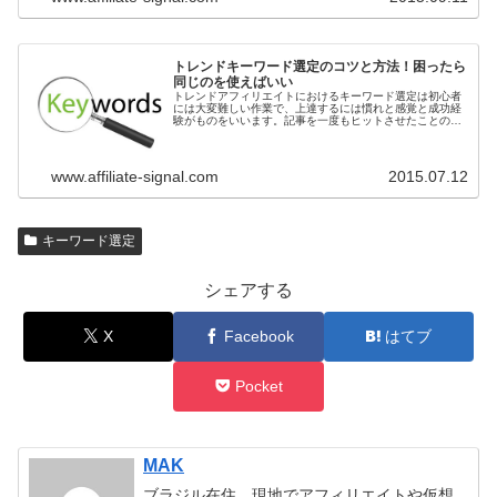
トレンドキーワード選定のコツと方法！困ったら
同じのを使えばいい
トレンドアフィリエイトにおけるキーワード選定は初心者
には大変難しい作業で、上達するには慣れと感覚と成功経
験がものをいいます。記事を一度もヒットさせたことのな
い人は、そもそもキーワード選びが「上手く行った」とい
う感触を持ったことがないため、ど...
www.affiliate-signal.com
2015.07.12
キーワード選定
シェアする
X
Facebook
はてブ
Pocket
MAK
ブラジル在住。現地でアフィリエイトや仮想