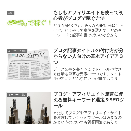
直接分からないことを質問してみてもい
いです。そうじゃない場合は徹底的に彼
らのサイトを検証してみましょう。そこ
もしもアフィリエイトを使って初
ASP
にはきっと答えがあるはず...
心者がブログで稼ぐ方法
どうもMAKです。色んなASPに登録した
けど、どうやって案件を選んで、どのキ
ーワードで記事を書けばいいか分からな
いという人のために、もしもアフィリエ
イトを利用して初心者が効率良く稼ぐ手
順を紹介します。
ブログ記事タイトルの付け方が分
キーワード選定
からない人向けの基本アイデア３
つ
ブログ記事を書くうえでタイトルの付け
方は最も重要な要素の一つです。タイト
ルが悪いとどんなにいい記事でもクリッ
クしてもらえずそのままスルーされてし
まいます。そうならないために簡単に真
似できるテンプレートを紹介します。
ブログ・アフィリエイト運営に使
キーワード選定
える無料キーワード選定＆SEOツ
ール
果たしてブログやアフィリエイトサイト
を運営していくうえでツールは必要なの
かというのはいつも賛否両論がありま
す。僕としてはツールは便利だけど、そ