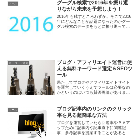
グーグル検索で2016年を振り返
ツール
りながら未来を予想しよう！
2016年も残すところわずか。そこで2016
年にどんなことが話題になったのかグー
グル検索のデータをもとに振り返ってみ
ましょう。
ブログ・アフィリエイト運営に使
キーワード選定
える無料キーワード選定＆SEOツ
ール
果たしてブログやアフィリエイトサイト
を運営していくうえでツールは必要なの
かというのはいつも賛否両論がありま
す。僕としてはツールは便利だけど、そ
れだけに頼ったら駄目だなあ、というス
タンスでやっています。ただし、知って
ブログ記事内のリンクのクリック
ツール
おいても損はないので、ここ...
率を見る超簡単な方法
ブログを運営していたら回遊率やＰＶア
ップために記事内や記事直下に関連記
事、参考記事を提案することがあると思
います。 しかしあなたが提案している記