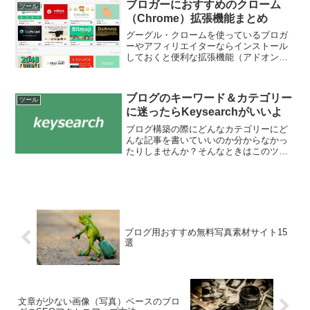
すための方法とツールを紹介します。
ブロガーにおすすめのクローム
ツール
１、誤字脱字を避けるには文...
（Chrome）拡張機能まとめ
グーグル・クロームを使っているブロガ
ーやアフィリエイターならインストール
しておくと便利な拡張機能（アドオン）
がいくつかあります。中でも僕がおすす
めするアドオンをご紹介します。
ブログのキーワード＆カテゴリー
ツール
に迷ったらKeysearchがいいよ
ブログ構築の際にどんなカテゴリーにど
んな記事を書いていいのか分からなかっ
たりしませんか？そんなときはこのツー
ルを使うといいでしょう。Keysearchは
初心者におすすめのツール今回紹介する
ツールは@r_yuriiiさんが製作した
Keysea...
ブログ用おすすめ無料写真素材サイト15
選
文章が少ない画像（写真）ベースのブロ