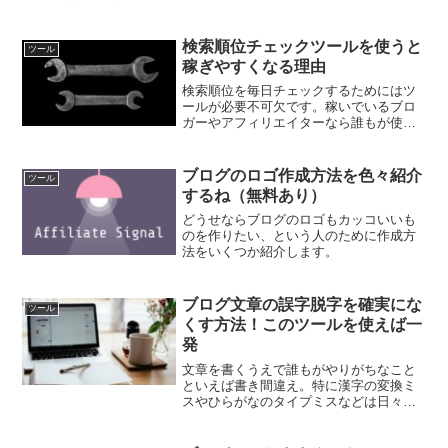
事は実際どれくらいクリックされている
のでしょうか。それが分かる超簡単な方
法をご紹介します。
検索順位チェックツールを使うと
ツール
稼ぎやすくなる理由
検索順位を毎日チェックするためにはツ
ールが必要不可欠です。稼いでいるブロ
ガーやアフィリエイターなら誰もが使っ
ています。では一体なぜツールを使うと
稼ぎやすくなるのかをここで解説しま
す。
ブログのロゴ作成方法を色々紹介
ツール
するね（無料あり）
どうせならブログのロゴもカッコいいも
のを作りたい、という人のために作成方
法をいくつか紹介します。
ブログ文章の誤字脱字を確実にな
ツール
くす方法！このツールを使えば一
発
文章を書くうえで誰もがやりがちなこと
といえば書き間違え。特に漢字の変換ミ
スやひらがなのタイプミスなどは日々文
章を書いていればまず避けては通れない
でしょう。そこで最大限誤字脱字をなく