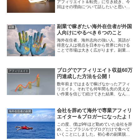
アフィリエイト＆転売」に引き続き、今
回はその理由について話したいと思いま
す。一体どうしてアフィリエイトや転売
がおすすめなのでしょうか。
副業で稼ぎたい海外在住者が外国
副業
人向けにやるべき６つのこと
海外在住者、海外志向の強い人、英語が
得意な人は視点を日本から世界に向ける
ことで市場は大きく広がります。副業で
稼ぎたいけど、日本はどのサービスもラ
イバルが多くてとても稼げなさそう、と
いう人のために世界を相手に簡単にでき
ブログでアフィリエイト収益60万
るサービスを紹介します。
アフィリエイト
円達成した方法を公開！
数年前まではまるで稼げなかったアフィ
リエイト。それでも何年間も先の見えな
い作業を信じて続けてきた結果、なんと
アフィリエイト収益が60万円を超えまし
た。そこでおすすめのアフィリエイト案
件や実際にこれだけ稼ぐためにやってき
会社を辞めて海外で専業アフィリ
海外在住者の副業
たことなどを紹介したい...
エイター＆ブロガーになったよ！
この度、僕は9年ほど勤めていた会社を辞
め、ここブラジルでブログだけで食べて
いくことにしました。初心者の副業脱出
プロジェクトとしてスタートしたこのブ