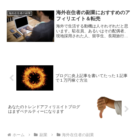
ログもついにネクストステージへと歩き
出します。
海外在住者の副業におすすめのア
海外在住者の副業
フィリエイト＆転売
海外で生活する動機は人それぞれだと思
います。駐在員、あるいはその配偶者、
現地採用された人、留学生、長期旅行
者、移住者などなど。大企業や大使館勤
務などの駐在員はドル立てて給料をもら
ったり、住宅手当が出たり、運転手がつ
いたりと、かなり優遇される...
ブログに炎上記事を書いてたった１記事
で１万円稼ぐ方法
あなたのトレンドアフィリエイトブログ
はまずペナルティーになります
ホーム
副業
海外在住者の副業