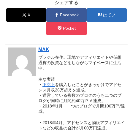
シェアする
X
Facebook
はてブ
Pocket
MAK
ブラジル在住。現地でアフィリエイトや仮想
通貨の投資などをしながらマイペースに生活
中。
主な実績
・
下克上
を購入したことがきっかけでアドセ
ンス月収26万超えを達成。
・運営している複数のブログのうち二つのブ
ログが同時に月間約40万ＰＶ達成。
・2018年1月 一つのブログで月間100万PV達
成。
・2018年4月、アドセンスと物販アフィリエイ
トなどの収益の合計が月60万円達成。