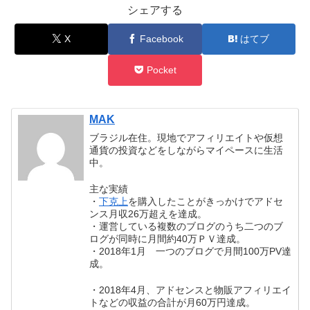
シェアする
X
Facebook
はてブ
Pocket
MAK
ブラジル在住。現地でアフィリエイトや仮想
通貨の投資などをしながらマイペースに生活
中。
主な実績
・
下克上
を購入したことがきっかけでアドセ
ンス月収26万超えを達成。
・運営している複数のブログのうち二つのブ
ログが同時に月間約40万ＰＶ達成。
・2018年1月 一つのブログで月間100万PV達
成。
・2018年4月、アドセンスと物販アフィリエイ
トなどの収益の合計が月60万円達成。