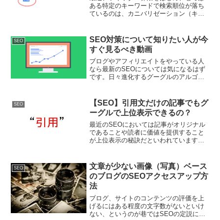
ある特定のキーワードで検索順位が落ち
ているのは、カニバリゼーション（キー
ワードの共食い）の仕業である、といっ
た意見が飛び交っています。そこでカニ
バリを解消するためにツールを使ってブ
SEO対策について知りたい人が今
SEO
ログ内でカニバリ記事とキ...
すぐ見るべき動画
ブログやアフィリエイトをやっている人
なら最新のSEOについては気になるはず
です。日々進化するグーグルのアルゴリ
ズムの中で、一体どんなサイトを作れば
上位表示されるのか。あるいはどんなサ
イトだとペナルティーを受けるのか。そ
【SEO】引用文だけの記事でもグ
SEO
れについて詳しく説明し...
ーグルで上位表示できるの？
最近のSEOにおいては記事がオリジナル
であることや読者に価値を提供すること
が上位表示の秘訣だといわれています
が、実際今でも多くのサイトが引用を基
にしたリライトやまとめ記事で上位を独
占している場合があります。一体これは
文章が少ない画像（写真）ベース
SEO
どういうことなのでしょう...
のブログのSEOアクセスアップ方
法
ブログ、サイトのコンテンツの評価を上
げるにはある程度の文字数がないといけ
ない、というのが巷ではSEOの定説にな