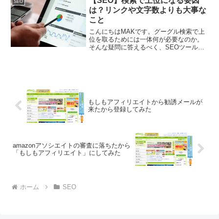
【SEO】検索で上位になる要因
いことだけではありません。...
SEO
は？リンクや文字数よりも大事な
こと
こんにちはMAKです。グーグル検索で上
位を取るためには一体何が必要なのか。
そんな疑問に答えるべく、SEOツールを
提供しているSEMrushが膨大のデータを
基にランキングファクター(検索順位要因)
を発表したので紹介します。
もしもアフィリエイトから勧誘メールが
来たから登録してみた
amazonアソシエイトの審査に落ちたから
「もしもアフィリエイト」にしてみた
ホーム
SEO