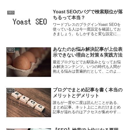
っていますが、ではポートフォリオやフ
ォトギャラリーをメインにしたブログや
サイトはどのようにしてグーグルの評価
Yoast SEOのバグで検索順位が落
SEO
を上げるのでしょうか。...
ちるって本当？
ワードプレスのプラグインYoast SEOを
使っている人は今一度設定を確認してお
きましょう。もしかすると変な設定にな
っているせいで検索順位に悪影響を及ぼ
しているかもしれませんよ。
あなたのお悩み解決記事が上位表
SEO
示できない理由と対策＆実践方法
最近ブログなどでお馴染みとなってお悩
み解決コンテンツ。いつの時代も人間が
抱える悩みは普遍的だとして、このよう
な記事を書くのが安定したアクセスを集
めると推奨されています。しかし上位表
示しないことには読んでもらえず、安定
ブログでまとめ記事を書く本当の
したアクセスを集めること...
SEO
メリットとデメリット
誰もが一度や二度は読んだことがある、
まとめ記事。ネット上にこれだけまとめ
記事が溢れるのはアクセスが集めやす
く、シェアされやすく、被リンクが付き
やすいといったＳＥＯ的な意味合いが強
いです。しかしそんなまとめ記事でもい