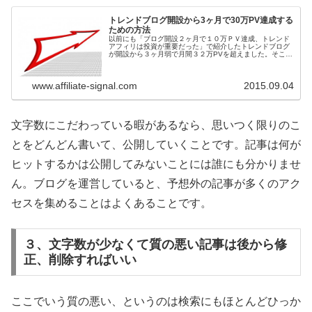
トレンドブログ開設から3ヶ月で30万PV達成する
ための方法
以前にも「ブログ開設２ヶ月で１０万ＰＶ達成、トレンド
アフィリは投資が重要だった」で紹介したトレンドブログ
が開設から３ヶ月弱で月間３２万PVを超えました。そこで
アクセスアップのために僕が気をつけたことや意識してや
ったことをまとめておこうと思い...
www.affiliate-signal.com
2015.09.04
文字数にこだわっている暇があるなら、思いつく限りのこ
とをどんどん書いて、公開していくことです。記事は何が
ヒットするかは公開してみないことには誰にも分かりませ
ん。ブログを運営していると、予想外の記事が多くのアク
セスを集めることはよくあることです。
３、文字数が少なくて質の悪い記事は後から修
正、削除すればいい
ここでいう質の悪い、というのは検索にもほとんどひっか