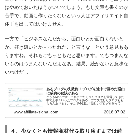
はやめておいたほうがいいでしょう。もし文章も書くのが
苦手で、動画も作りたくないという人はアフィリエイト自
体手を出してはいけません。
一方で「ビジネスなんだから、面白いとか面白くないと
か、好き嫌いとか甘ったれたこと言うな」という意見もあ
りますね。それもごもっともだと思います。でもつまんな
いものはつまんないんだよなあ。結局、続かないと意味な
いわけだし。
あるブログの失敗例！ブログを途中で辞めた理由
に成功の秘訣がある
どうもMAKです。これまでたくさんブログを運営してきた
中で上手くいったブログもある一方で失敗したブログもも
ちろんあります。そこで今回は「新しいブログを作って月
100万円稼ぐぞ」と意気込んでは見事に散っていったブロ
グのデータを紹介します。
www.affiliate-signal.com
2018.07.02
４、少なくとも情報商材代を取り戻すまでは続