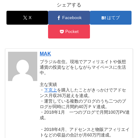
シェアする
X
Facebook
はてブ
Pocket
MAK
ブラジル在住。現地でアフィリエイトや仮想
通貨の投資などをしながらマイペースに生活
中。
主な実績
・
下克上
を購入したことがきっかけでアドセ
ンス月収26万超えを達成。
・運営している複数のブログのうち二つのブ
ログが同時に月間約40万ＰＶ達成。
・2018年1月 一つのブログで月間100万PV達
成。
・2018年4月、アドセンスと物販アフィリエイ
トなどの収益の合計が月60万円達成。