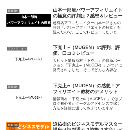
ていきたいと思います。
山本一郎流パワーアフィリエイト
情報商材
の極意の評判は？感想＆レビュー
超有名アフィリエイター山本一郎さんの
特典「パワーアフィリエイトの極意」を
読んだので、ここでレビューしたいと思
います。一体その内容とはどんなものな
のでしょうか。
下克上∞（MUGEN）の評判、評
アフィリエイト
価、口コミレビュー
大ヒット情報商材「下克上」の最新バー
ジョン「下克上∞（MUGEN）」がついに
発売されました。そこでどんな内容なの
か知りたい人のためにその全貌を紹介し
ます。
下克上∞（MUGEN）の感想！ア
情報商材
フィリエイト教材のデメリット
情報商材「下克上∞（MUGEN）」ではブ
ログ初心者がグーグルアドセンスで稼ぐ
方法を詳細に渡って教えていますが、も
ちろんデメリットもあります。基本を学
べるという意味では自信を持っておすす
めできます。しかしこれだけは完璧では
迫佑樹のビジネスモデルマスター
情報商材
ありません。そこで何...
講座は評判通り？詐欺？本音レビ