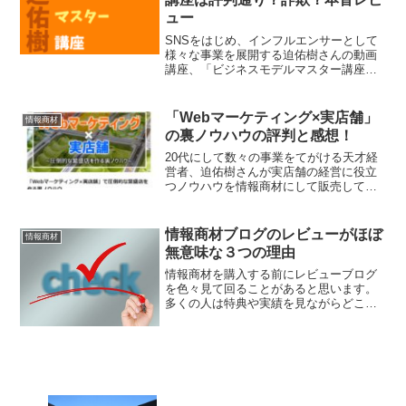
ュー
SNSをはじめ、インフルエンサーとして
様々な事業を展開する迫佑樹さんの動画
講座、「ビジネスモデルマスター講座」
を購入したので、その中身と正直な感想
を紹介します。迫佑樹のビジネスモデル
マスター講座に今すぐ飛びたい人はこち
「Webマーケティング×実店舗」
情報商材
ら迫佑樹のビジネスモデ...
の裏ノウハウの評判と感想！
20代にして数々の事業をてがける天才経
営者、迫佑樹さんが実店舗の経営に役立
つノウハウを情報商材にして販売してい
ます。実際に買ってみたのでこちらで詳
しく本音で紹介したいと思います。今す
ぐ「Webマーケティング×実店舗」で圧倒
情報商材ブログのレビューがほぼ
情報商材
的な繁盛店を作る裏...
無意味な３つの理由
情報商材を購入する前にレビューブログ
を色々見て回ることがあると思います。
多くの人は特典や実績を見ながらどこの
ブログ経由で買うのかを決めるはずで
す。僕もたまに買うのでそうするのです
が、最近レビューブログの嘘を見抜ける
ようになってきました。