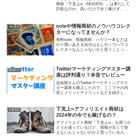
商材「下克上∞（MUGEN）」は果たして
詐欺なのか。高いだけで全く稼げず、お
金を損するだけなのか。そんな疑問を抱
えている人に実践者である僕が本音で答
えます。
noteや情報商材のノウハウコレク
情報商材
ターになってませんか？
有料note、情報商材、ハウツー本などば
かり買いあさる自分はもしやノウハウコ
レクターなんじゃないかと思うことって
ありませんか。そこでノウハウコレクタ
ーになりがちな人の特徴と対策について
まとめてみました。
Twitterマーケティングマスター講
情報商材
座は評判通り？本音でレビュー
迫祐樹さんのTwitterマーケティングマス
ター講座を購入したので、ここでその内
容とメリットデメリットなどを紹介しよ
うと思います。迫さんの教材を買うのは
これが３回目です。今回はどんな内容だ
ったのか詳しく解説していきます。
下克上∞アフィリエイト商材は
情報商材
Twitterマーケ...
2024年の今でも稼げるの？
アフィリエイト商材「下克上∞」を買うか
どうか迷っているけど、情報が古くて使
えないんじゃないのかと思っている人が
少なくないようなので、その疑問に答え