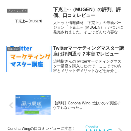
べるという意味では自信を持っておすす
めできます。しかしこれだけは完璧では
下克上∞（MUGEN）の評判、評
アフィリエイト
ありません。そこで何...
価、口コミレビュー
大ヒット情報商材「下克上」の最新バー
ジョン「下克上∞（MUGEN）」がついに
発売されました。そこでどんな内容なの
か知りたい人のためにその全貌を紹介し
ます。
Twitterマーケティングマスター講
情報商材
座は評判通り？本音でレビュー
迫祐樹さんのTwitterマーケティングマス
ター講座を購入したので、ここでその内
容とメリットデメリットなどを紹介しよ
うと思います。迫さんの教材を買うのは
これが３回目です。今回はどんな内容だ
ったのか詳しく解説していきます。
Twitterマーケ...
【評判】Conoha Wingは速いの？実際そ
うでもなかったよ
Conoha Wingの口コミレビューに注意！