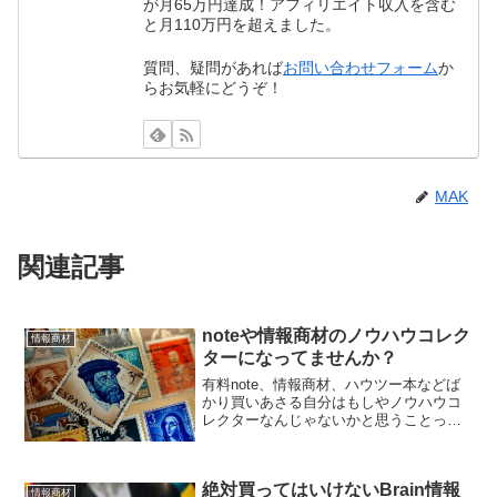
が月65万円達成！アフィリエイト収入を含む
と月110万円を超えました。
質問、疑問があれば
お問い合わせフォーム
か
らお気軽にどうぞ！
MAK
関連記事
noteや情報商材のノウハウコレク
情報商材
ターになってませんか？
有料note、情報商材、ハウツー本などば
かり買いあさる自分はもしやノウハウコ
レクターなんじゃないかと思うことって
ありませんか。そこでノウハウコレクタ
ーになりがちな人の特徴と対策について
まとめてみました。
絶対買ってはいけないBrain情報
情報商材