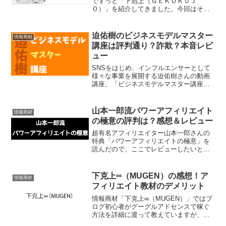
でずっと「下剋上（ＧＥＫＯＫＵＪ
Ｏ）」を紹介してきました。今回はそれ
に優るとも劣らないもうひとつの教材
「ＰＲＩＤＥ」を紹介したいと思いま
す。
迫佑樹のビジネスモデルマスター
情報商材
講座は評判通り？詐欺？本音レビ
ュー
SNSをはじめ、インフルエンサーとして
様々な事業を展開する迫佑樹さんの動画
講座、「ビジネスモデルマスター講座」
を購入したので、その中身と正直な感想
を紹介します。迫佑樹のビジネスモデル
マスター講座に今すぐ飛びたい人はこち
山本一郎流パワーアフィリエイト
情報商材
ら迫佑樹のビジネスモデ...
の極意の評判は？感想＆レビュー
超有名アフィリエイター山本一郎さんの
特典「パワーアフィリエイトの極意」を
読んだので、ここでレビューしたいと思
います。一体その内容とはどんなものな
のでしょうか。
下克上∞（MUGEN）の感想！ア
情報商材
フィリエイト教材のデメリット
情報商材「下克上∞（MUGEN）」ではブ
ログ初心者がグーグルアドセンスで稼ぐ
方法を詳細に渡って教えていますが、も
ちろんデメリットもあります。基本を学