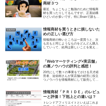
商材３つ
最近、ちょこちょこ勉強のために情報商
材を買ったりしてるんですが、正直結構
ひどいのが多いです。特にBrainで誰もが
簡単に情報商材を販売できるようになっ
たうえ、アフィリエイトまでできてしま
うこともあり、情報の質が大分落ちたな
情報商材を買うときに損しないた
情報商材
あと実感しています...
めの正しい選び方
情報商材の怖いところは一度買うと、次
も次もと同じようなものをどんどん購入
していって、結局は新しいことを覚えた
ような気になっただけで満足し、実践も
ろくにせず投資額を回収できない状況に
陥ったときです。いわゆるノウハウコレ
「Webマーケティング×実店舗」
クターというやつです。そ...
情報商材
の裏ノウハウの評判と感想！
20代にして数々の事業をてがける天才経
営者、迫佑樹さんが実店舗の経営に役立
つノウハウを情報商材にして販売してい
ます。実際に買ってみたのでこちらで詳
しく本音で紹介したいと思います。今す
ぐ「Webマーケティング×実店舗」で圧倒
情報商材「ＰＲＩＤＥ」のレビュ
トレンドアフィリエイト
的な繁盛店を作る裏...
ーと評価！下剋上との違いは？
トレンドアフィリエイトといえばこれま