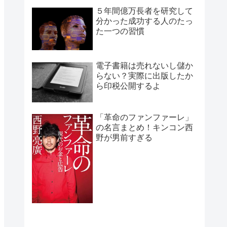
５年間億万長者を研究して
分かった成功する人のたっ
た一つの習慣
電子書籍は売れないし儲か
らない？実際に出版したか
ら印税公開するよ
「革命のファンファーレ」
の名言まとめ！キンコン西
野が男前すぎる